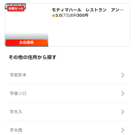
営業時間外
半額セール
モティマハール レストラン アンド
3.0
(73)
送料
300円
バー
お店価格
その他の住所から探す
字安形木
字後シロ
字大入
字大西