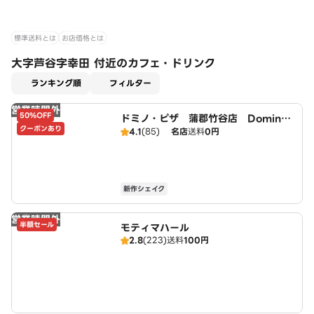
標準送料とは
お店価格とは
大字芦谷字幸田 付近のカフェ・ドリンク
適用なし
ランキング順
フィルター
営業時間外
50%OFF
ドミノ・ピザ 蒲郡竹谷店 Domin
クーポンあり
o's
4.1
(85)
名店
送料
0円
新作シェイク
営業時間外
半額セール
モティマハール
2.8
(223)
送料
100円