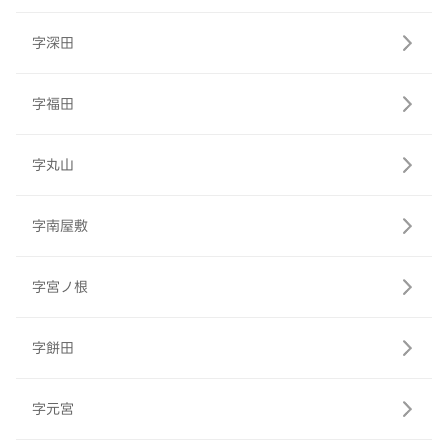
字深田
字福田
字丸山
字南屋敷
字宮ノ根
字餅田
字元宮