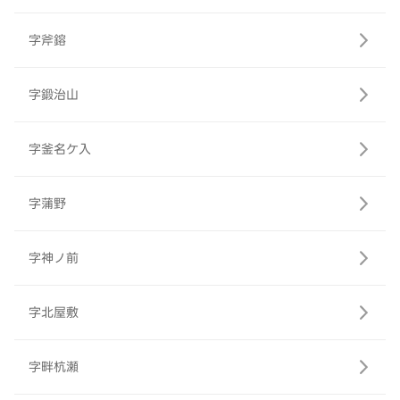
字斧鎔
字鍛治山
字釜名ケ入
字蒲野
字神ノ前
字北屋敷
字畔杭瀬