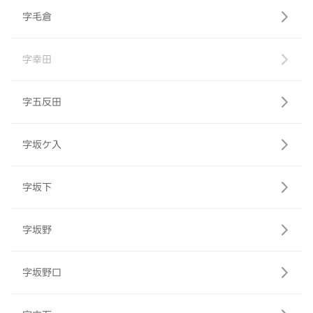
字毛倉
字幸田
字五反田
字坂ケ入
字坂下
字坂野
字坂野口