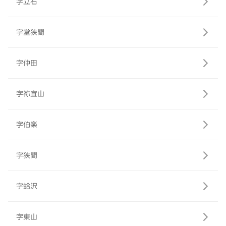
字立石
字堂狭間
字仲田
字祢宜山
字伯楽
字狭間
字蛤沢
字東山