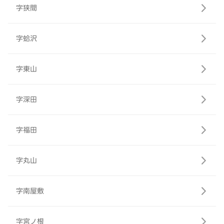
字狭間
字蛤沢
字東山
字深田
字福田
字丸山
字南屋敷
字宮ノ根