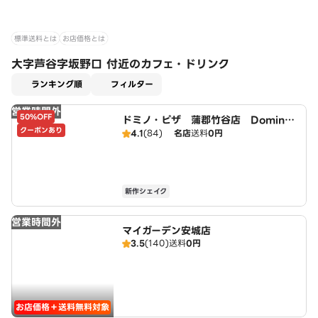
標準送料とは
お店価格とは
大字芦谷字坂野口 付近のカフェ・ドリンク
適用なし
ランキング順
フィルター
営業時間外
50%OFF
ドミノ・ピザ 蒲郡竹谷店 Domin
クーポンあり
o's
4.1
(84)
名店
送料
0円
新作シェイク
営業時間外
マイガーデン安城店
3.5
(140)
送料
0円
お店価格＋送料無料対象