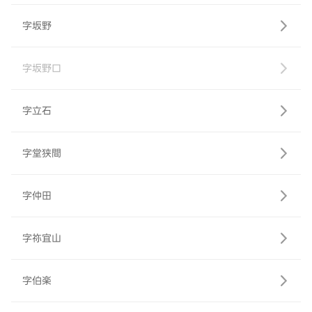
字坂野
字坂野口
字立石
字堂狭間
字仲田
字祢宜山
字伯楽