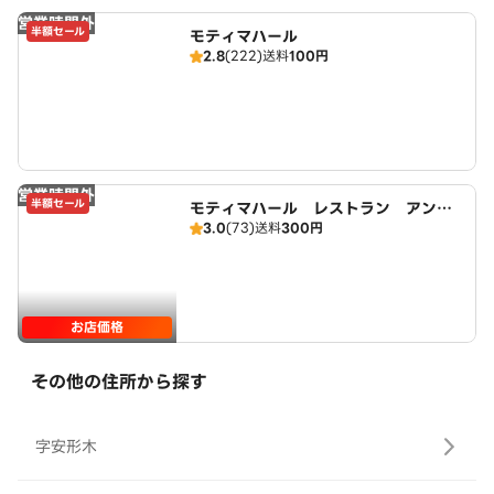
営業時間外
半額セール
モティマハール
2.8
(222)
送料
100円
営業時間外
半額セール
モティマハール レストラン アンド
3.0
(73)
送料
300円
バー
お店価格
その他の住所から探す
字安形木