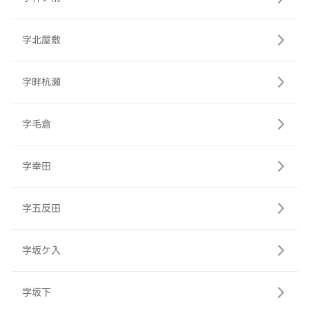
字北屋敷
字畔杭瀬
字毛倉
字幸田
字五反田
字坂ケ入
字坂下