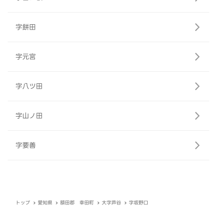
字餅田
字元宮
字八ツ田
字山ノ田
字要善
トップ
愛知県
額田郡 幸田町
大字芦谷
字坂野口