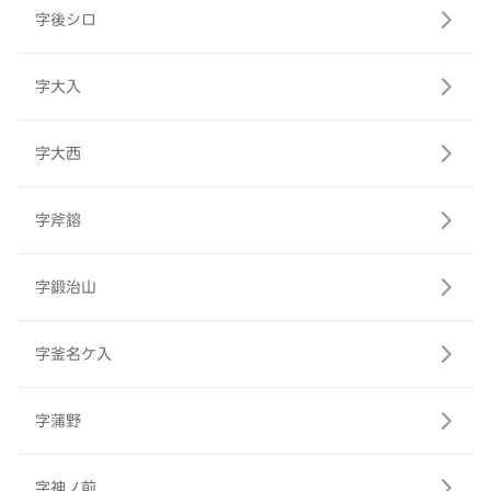
字後シロ
字大入
字大西
字斧鎔
字鍛治山
字釜名ケ入
字蒲野
字神ノ前