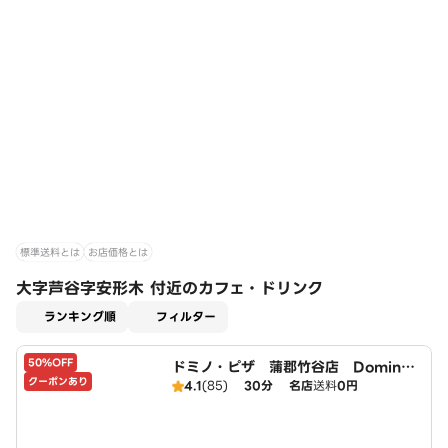
標準送料とは
お店価格とは
大字芦谷字安形木 付近のカフェ・ドリンク
適用なし
ランキング順
フィルター
50%OFF
ドミノ・ピザ 蒲郡竹谷店 Domin
クーポンあり
o's
4.1
(85)
30分
名店
送料
0円