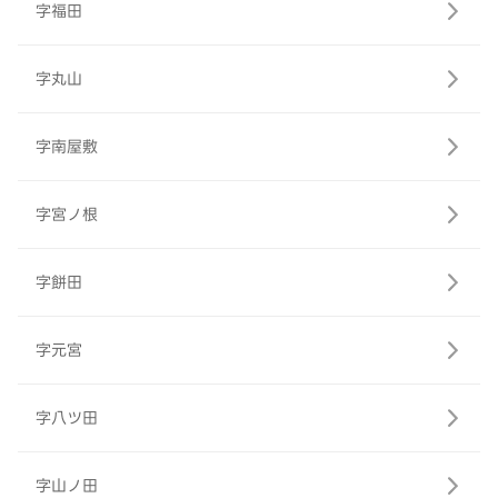
字福田
字丸山
字南屋敷
字宮ノ根
字餅田
字元宮
字八ツ田
字山ノ田