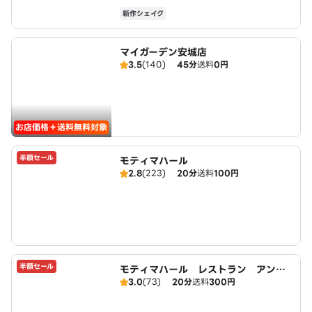
新作シェイク
マイガーデン安城店
3.5
(140)
45分
送料
0円
お店価格＋送料無料対象
半額セール
モティマハール
2.8
(223)
20分
送料
100円
半額セール
モティマハール レストラン アンド
3.0
(73)
20分
送料
300円
バー