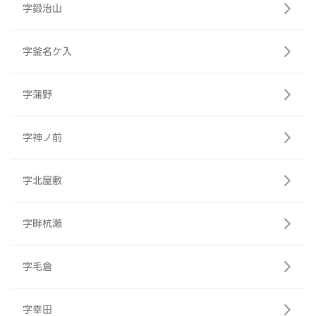
字鍛治山
字釜名ケ入
字蒲野
字神ノ前
字北屋敷
字畔杭瀬
字毛倉
字幸田