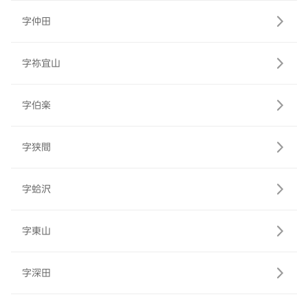
字仲田
字祢宜山
字伯楽
字狭間
字蛤沢
字東山
字深田