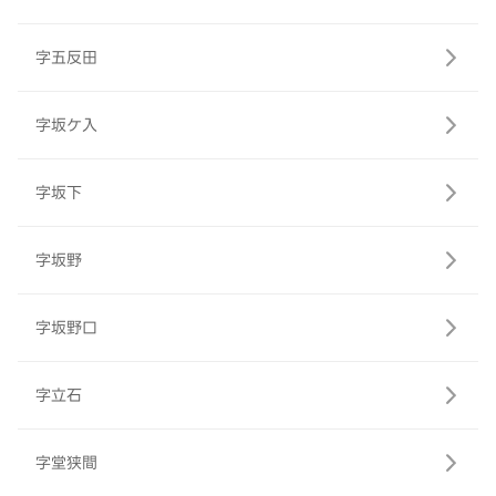
字五反田
字坂ケ入
字坂下
字坂野
字坂野口
字立石
字堂狭間