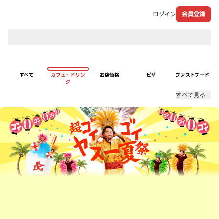
ログイン
会員登録
現在のお届け先：
すべて
カフェ・ドリン
お店価格
ピザ
ファストフード
ク
すべて見る
超ゴイゴイヤスー夏祭