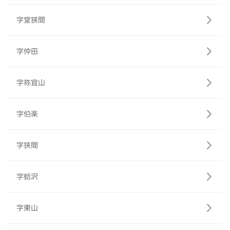
字堂狭間
字仲田
字祢宜山
字伯楽
字狭間
字蛤沢
字東山