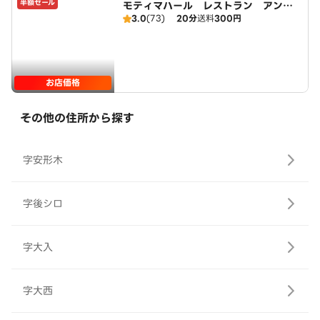
半額セール
モティマハール レストラン アンド
3.0
(73)
20分
送料
300円
バー
お店価格
その他の住所から探す
字安形木
字後シロ
字大入
字大西