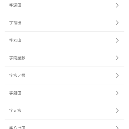
字深田
字福田
字丸山
字南屋敷
字宮ノ根
字餅田
字元宮
字八ツ田