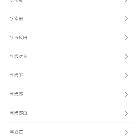
字幸田
字五反田
字坂ケ入
字坂下
字坂野
字坂野口
字立石