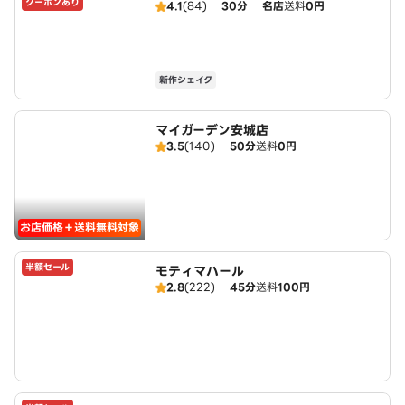
クーポンあり
o's
4.1
(84)
30分
名店
送料
0円
新作シェイク
マイガーデン安城店
3.5
(140)
50分
送料
0円
お店価格＋送料無料対象
半額セール
モティマハール
2.8
(222)
45分
送料
100円