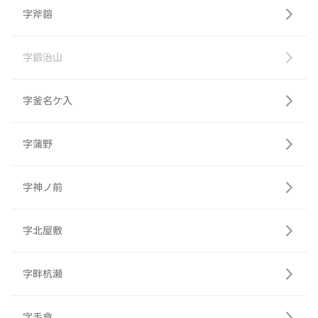
字斧鎔
字鍛治山
字釜名ケ入
字蒲野
字神ノ前
字北屋敷
字畔杭瀬
字毛倉