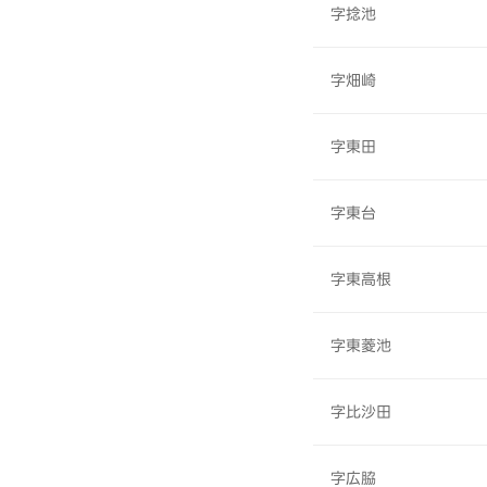
字捻池
字畑崎
字東田
字東台
字東高根
字東菱池
字比沙田
字広脇