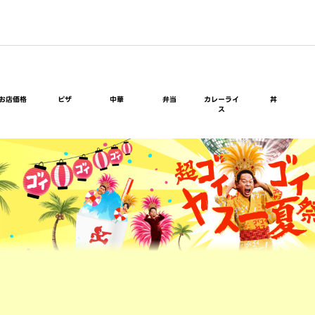
お店価格
ピザ
中華
弁当
カレーライ
丼
ス