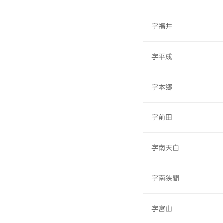
字福井
字平成
字本郷
字前田
字南天白
字南狭間
字宮山