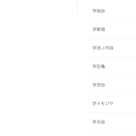
字旭台
字新畑
字池ノ内谷
字石亀
字茨谷
字イモジヤ
字大谷