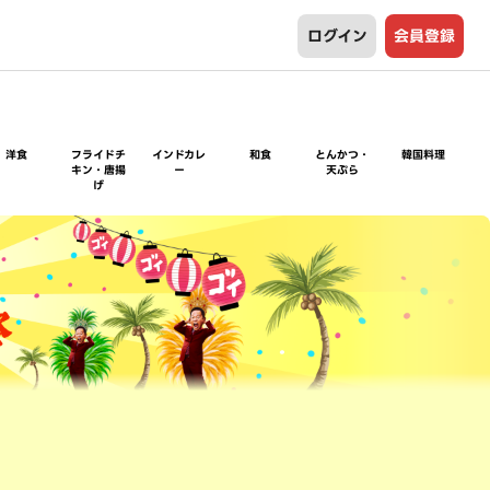
ログイン
会員登録
洋食
フライドチ
インドカレ
和食
とんかつ・
韓国料理
キン・唐揚
ー
天ぷら
げ