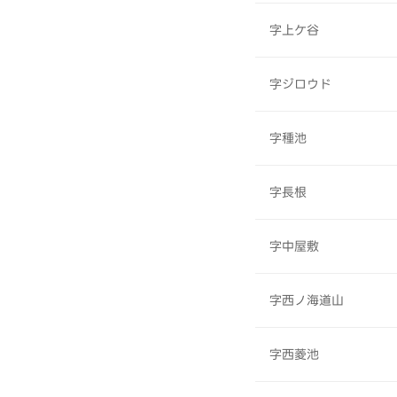
字上ケ谷
字ジロウド
字種池
字長根
字中屋敷
字西ノ海道山
字西菱池