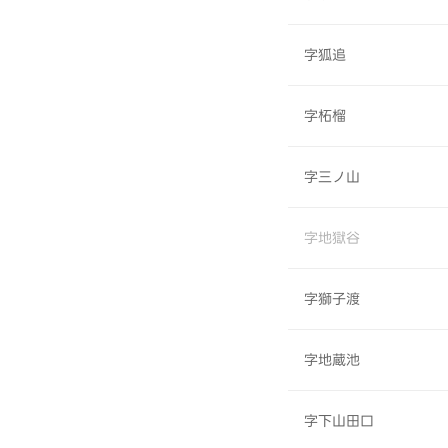
字狐追
字柘榴
字三ノ山
字地獄谷
字獅子渡
字地蔵池
字下山田口