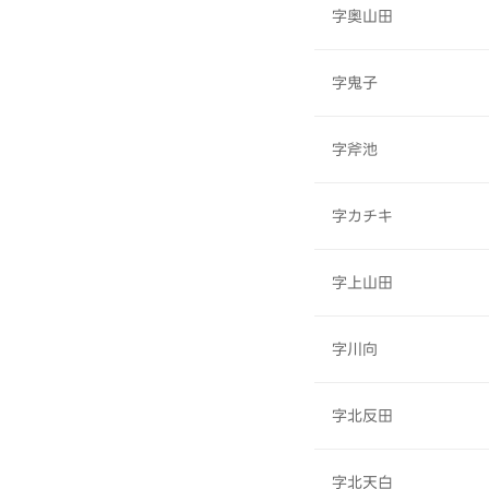
字奥山田
字鬼子
字斧池
字カチキ
字上山田
字川向
字北反田
字北天白