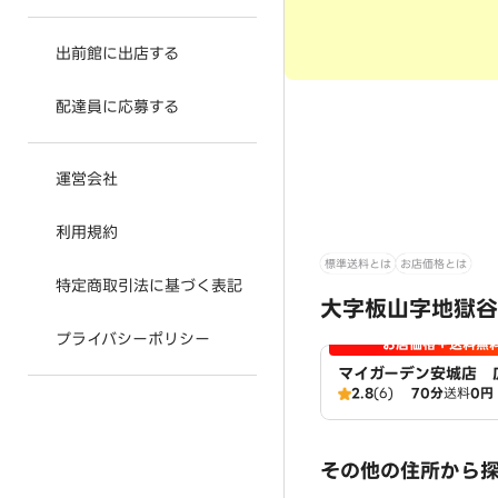
出前館に出店する
配達員に応募する
運営会社
利用規約
標準送料とは
お店価格とは
特定商取引法に基づく表記
大字板山字地獄谷
プライバシーポリシー
お店価格＋送料無
マイガーデン安城店 
2.8
(6)
70分
送料
0円
その他の住所から