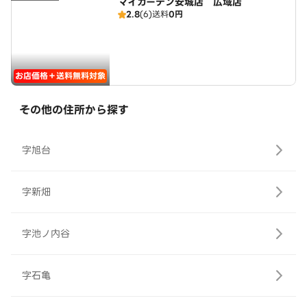
マイガーデン安城店 広域店
2.8
(6)
送料
0円
お店価格＋送料無料対象
その他の住所から探す
字旭台
字新畑
字池ノ内谷
字石亀