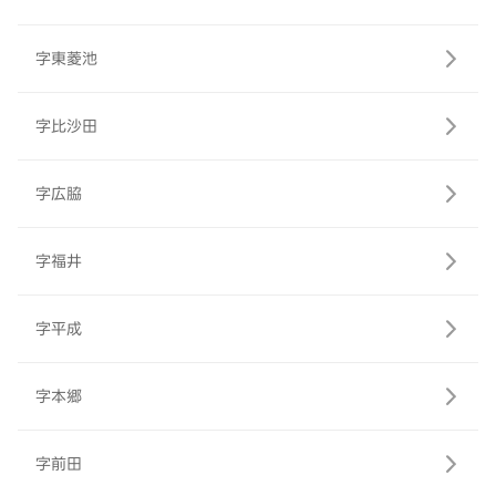
字東菱池
字比沙田
字広脇
字福井
字平成
字本郷
字前田