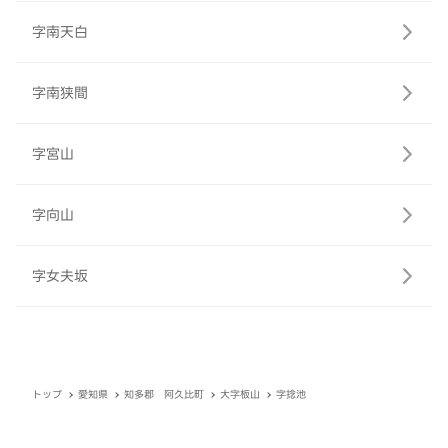
字南天白
字南狭間
字宮山
字向山
字女夫坂
トップ
愛知県
知多郡 阿久比町
大字板山
字捻池