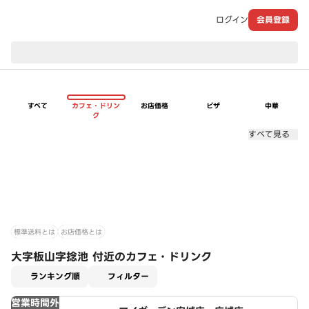
ログイン
会員登録
現在のお届け先：
すべて
カフェ・ドリン
お店価格
ピザ
中華
ク
すべて見る
標準送料とは
お店価格とは
大字板山字捻池 付近のカフェ・ドリンク
適用なし
ランキング順
フィルター
営業時間外