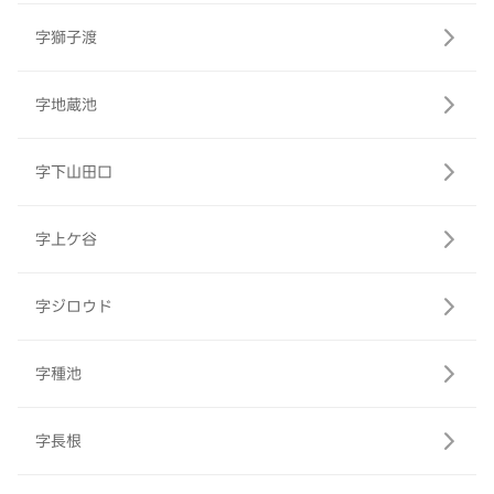
字獅子渡
字地蔵池
字下山田口
字上ケ谷
字ジロウド
字種池
字長根