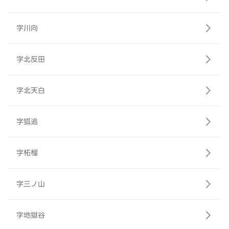
字川向
字北反田
字北天白
字狐追
字柘榴
字三ノ山
字地獄谷