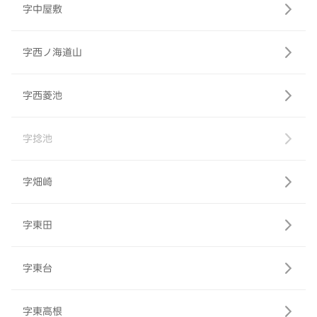
字中屋敷
字西ノ海道山
字西菱池
字捻池
字畑崎
字東田
字東台
字東高根