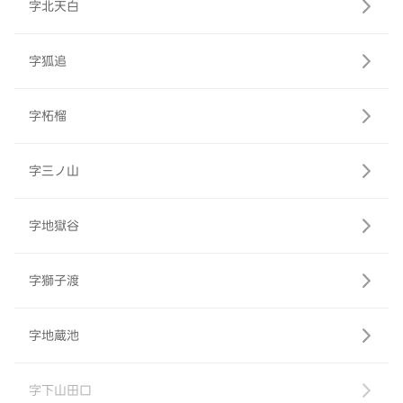
字北天白
字狐追
字柘榴
字三ノ山
字地獄谷
字獅子渡
字地蔵池
字下山田口