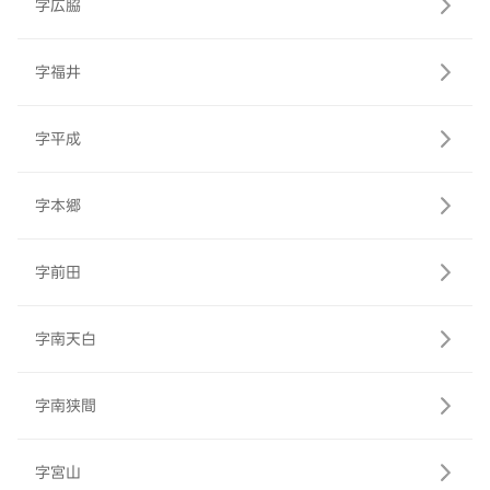
字広脇
字福井
字平成
字本郷
字前田
字南天白
字南狭間
字宮山