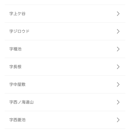
字上ケ谷
字ジロウド
字種池
字長根
字中屋敷
字西ノ海道山
字西菱池