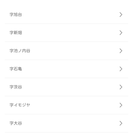
字旭台
字新畑
字池ノ内谷
字石亀
字茨谷
字イモジヤ
字大谷