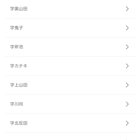
字奥山田
字鬼子
字斧池
字カチキ
字上山田
字川向
字北反田