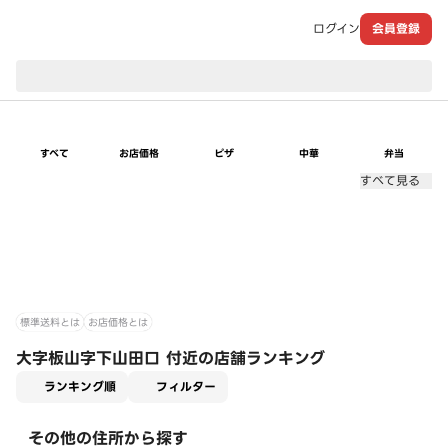
ログイン
会員登録
現在のお届け先：
すべて
お店価格
ピザ
中華
弁当
すべて見る
標準送料とは
お店価格とは
大字板山字下山田口 付近の店舗ランキング
適用なし
ランキング順
フィルター
その他の住所から探す