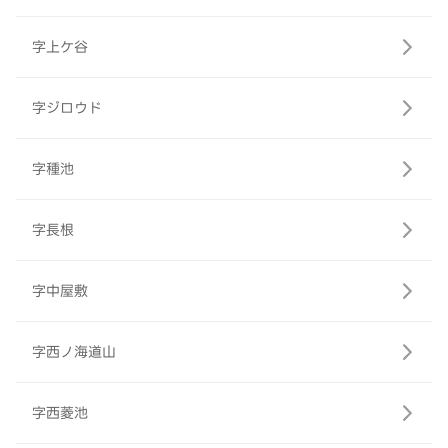
字上ケ谷
字ジロウド
字種池
字長根
字中屋敷
字西ノ海道山
字西菱池