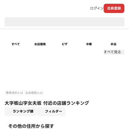
ログイン
会員登録
現在のお届け先：
すべて
お店価格
ピザ
中華
弁当
すべて見る
標準送料とは
お店価格とは
大字板山字女夫坂 付近の店舗ランキング
適用なし
ランキング順
フィルター
その他の住所から探す