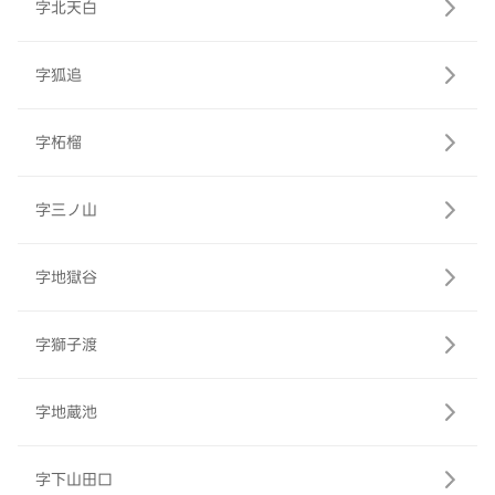
字北天白
字狐追
字柘榴
字三ノ山
字地獄谷
字獅子渡
字地蔵池
字下山田口