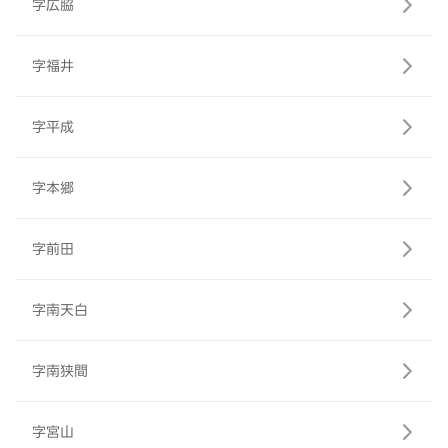
字広脇
字福井
字平成
字本郷
字前田
字南天白
字南狭間
字宮山