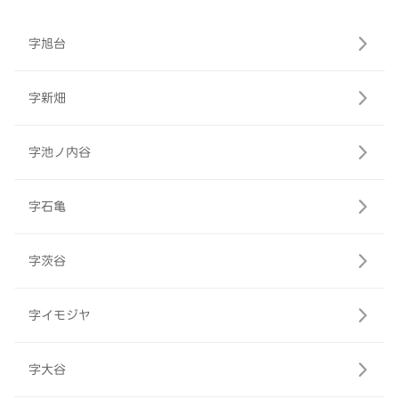
字旭台
字新畑
字池ノ内谷
字石亀
字茨谷
字イモジヤ
字大谷