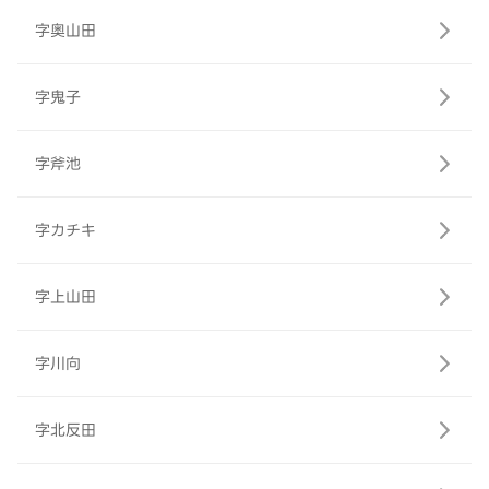
字奥山田
字鬼子
字斧池
字カチキ
字上山田
字川向
字北反田