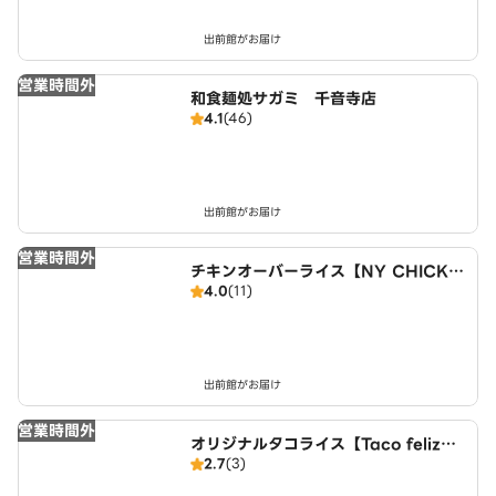
出前館がお届け
営業時間外
和食麺処サガミ 千音寺店
4.1
(46)
出前館がお届け
営業時間外
チキンオーバーライス【NY CHICKE
4.0
(11)
N STAND】 名古屋店
出前館がお届け
営業時間外
オリジナルタコライス【Taco feliz】
2.7
(3)
名古屋店