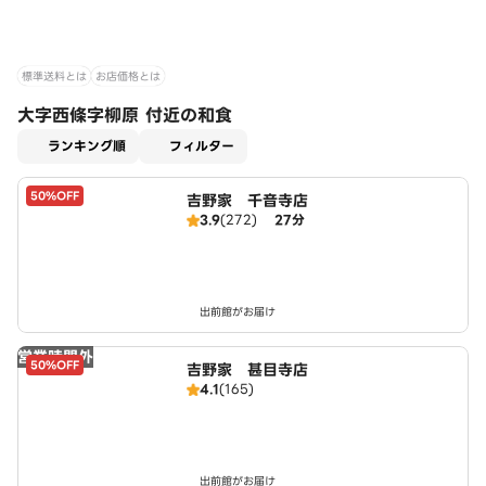
標準送料とは
お店価格とは
大字西條字柳原 付近の和食
適用なし
ランキング順
フィルター
50%OFF
吉野家 千音寺店
3.9
(272)
27分
出前館がお届け
営業時間外
50%OFF
吉野家 甚目寺店
4.1
(165)
出前館がお届け