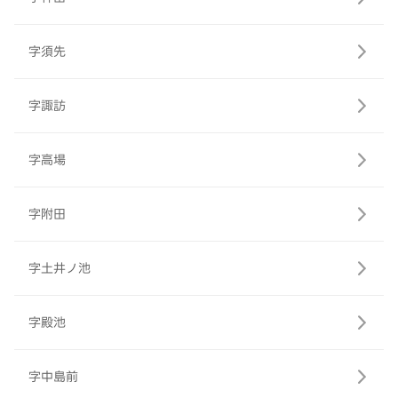
字須先
字諏訪
字高場
字附田
字土井ノ池
字殿池
字中島前