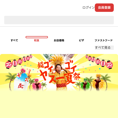
ログイン
会員登録
現在のお届け先：
すべて
和食
お店価格
ピザ
ファストフード
すべて見る
超ゴイゴイヤスー夏祭