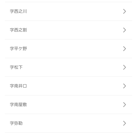
字西之川
字西之割
字平ケ野
字松下
字南井口
字南屋敷
字弥勒