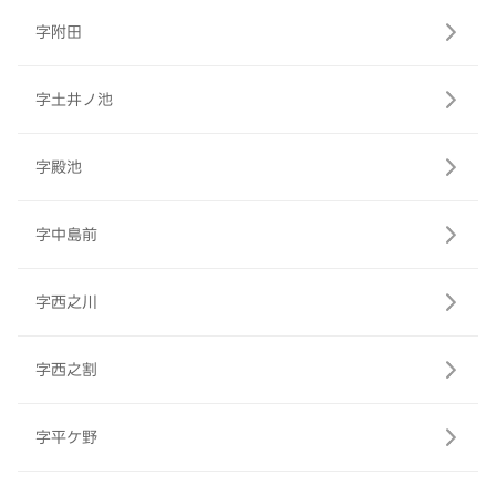
字附田
字土井ノ池
字殿池
字中島前
字西之川
字西之割
字平ケ野