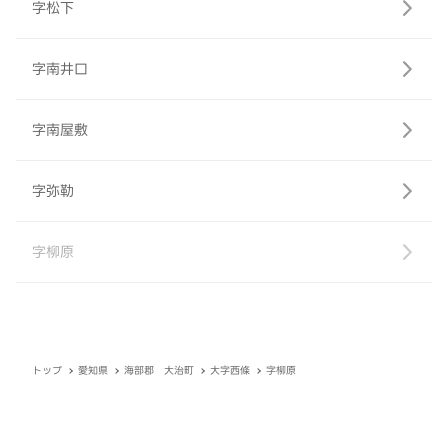
字松下
字南井口
字南屋敷
字弥勒
字柳原
トップ
愛知県
海部郡 大治町
大字西條
字柳原