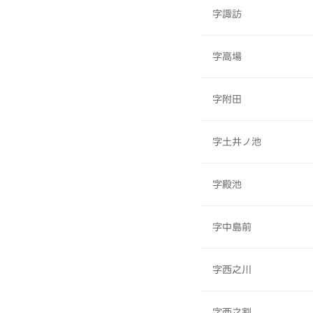
字諏訪
字高場
字附田
字土井ノ池
字殿池
字中島前
字西之川
字西之割