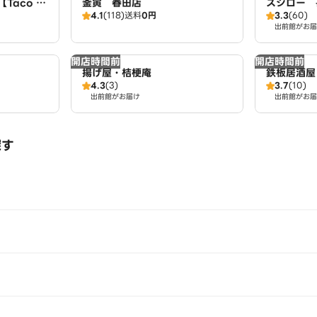
aco fe
釜寅 春田店
スシロー 
4.1
(118)
送料
0円
3.3
(60)
出前館がお届
開店時間前
開店時間前
揚げ屋・桔梗庵
鉄板居酒屋
4.3
(3)
3.7
(10)
出前館がお届け
出前館がお届
探す