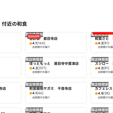
 付近の和食
開店時間前
開店時間前
50%OFF
吉野家 甚目寺店
和食さと 
4.1
(164)
4.2
(81)
出前館がお届け
出前館がお届
開店時間前
開店時間前
ほっともっと 甚目寺中萱津店
スシロー 
4.2
(207)
4.2
(81)
出前館がお届け
出前館がお届
開店時間前
開店時間前
寺店
和食麺処サガミ 千音寺店
カフェレス
4.1
(46)
4.5
(38)
出前館がお届け
出前館がお届
開店時間前
開店時間前