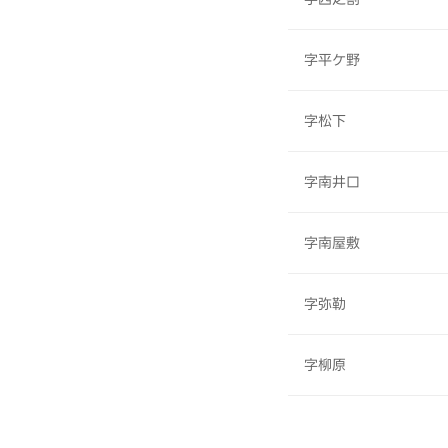
字平ケ野
字松下
字南井口
字南屋敷
字弥勒
字柳原