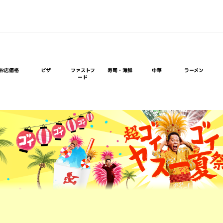
お店価格
ピザ
ファストフ
寿司・海鮮
中華
ラーメン
ード