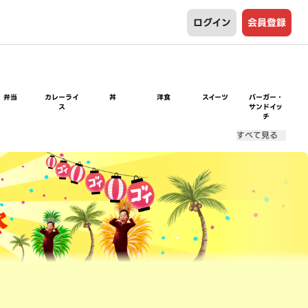
ログイン
会員登録
弁当
カレーライ
丼
洋食
スイーツ
バーガー・
ス
サンドイッ
チ
すべて見る