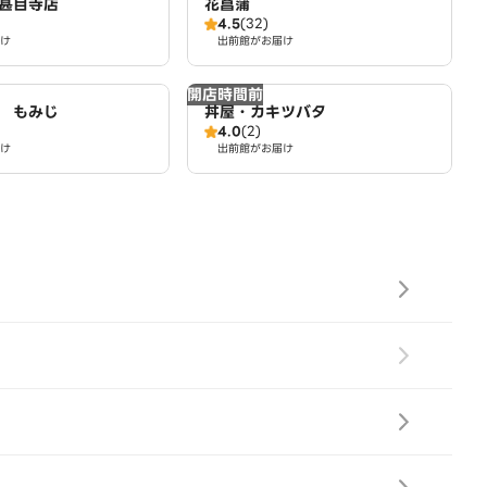
甚目寺店
花菖蒲
4.5
(32)
け
出前館がお届け
開店時間前
 もみじ
丼屋・カキツバタ
4.0
(2)
け
出前館がお届け