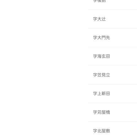
字後割
字大辻
字大門先
字海玄田
字笠見立
字上新田
字苅屋橋
字北屋敷