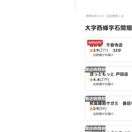
標準送料とは
お店価格とは
大字西條字石間畑
50%OFF
吉野家 千音寺店
3.9
(271)
32分
出前館がお届け
開店時間前
ほっともっと 戸田店
4.4
(219)
出前館がお届け
開店時間前
和食麺処サガミ 甚目
3.9
(59)
出前館がお届け
開店時間前