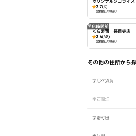
オリジナルタコライス【T
2.7
(3)
liz】 名古屋店
出前館がお届け
開店時間前
くら寿司 甚目寺店
3.6
(68)
出前館がお届け
その他の住所から
字尼ケ須賀
字石間畑
字壱町田