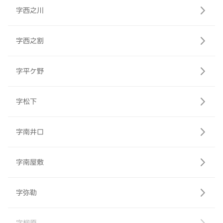
字西之川
字西之割
字平ケ野
字松下
字南井口
字南屋敷
字弥勒