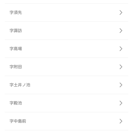
字須先
字諏訪
字高場
字附田
字土井ノ池
字殿池
字中島前