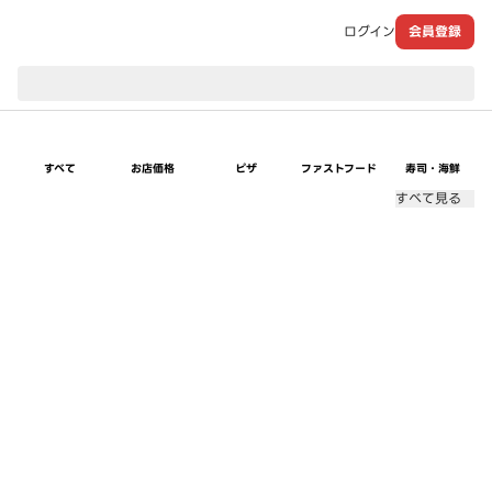
ログイン
会員登録
現在のお届け先：
すべて
お店価格
ピザ
ファストフード
寿司・海鮮
すべて見る