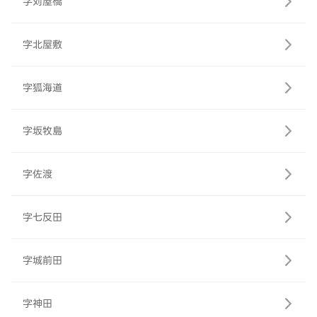
字苅屋橋
字北屋敷
字狐海道
字坂牧島
字佐渡
字七反田
字城前田
字神田