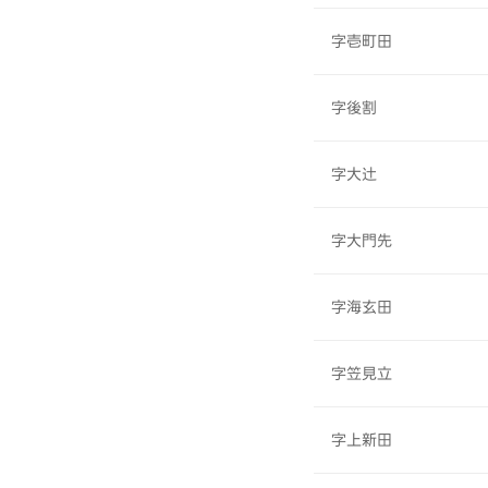
字壱町田
字後割
字大辻
字大門先
字海玄田
字笠見立
字上新田