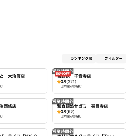
適用な
ランキング順
フィルター
営業時間外
50%OFF
と 大治町店
吉野家 千音寺店
3.9
(271)
け
出前館がお届け
営業時間外
治西條店
和食麺処サガミ 甚目寺店
3.9
(59)
け
出前館がお届け
営業時間外