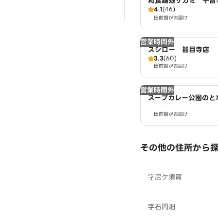
和食麺処サガミ 千音
4.1
(46)
出前館がお届け
営業時間外
スシロー 甚目寺店
3.3
(60)
出前館がお届け
営業時間外
スープカレー公園のと
出前館がお届け
その他の住所から
字尼ケ須賀
字石間畑