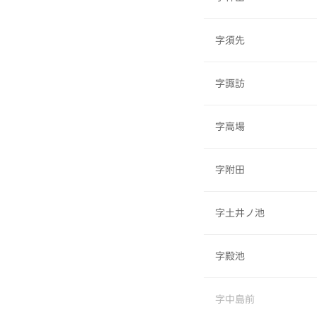
字須先
字諏訪
字高場
字附田
字土井ノ池
字殿池
字中島前