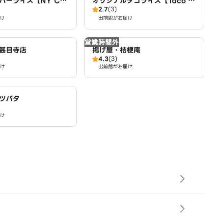
バーライス【NY CHI
オリジナルタコライス【Taco fe
2.7
(3)
TAND】 名古屋店
liz】 名古屋店
け
出前館がお届け
営業時間外
甚目寺店
揚げ屋・桔梗庵
4.3
(3)
け
出前館がお届け
ツバタ
け