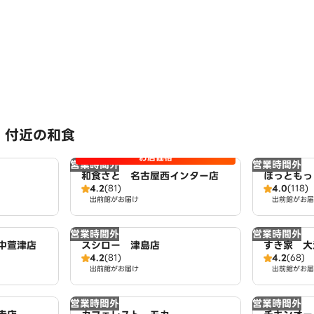
 付近の和食
お店価格
営業時間外
営業時間外
和食さと 名古屋西インター店
ほっともっ
4.2
(81)
4.0
(118)
出前館がお届け
出前館がお届
営業時間外
営業時間外
中萱津店
スシロー 津島店
すき家 大
4.2
(81)
4.2
(68)
出前館がお届け
出前館がお届
営業時間外
営業時間外