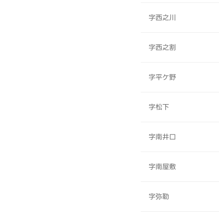
字西之川
字西之割
字平ケ野
字松下
字南井口
字南屋敷
字弥勒