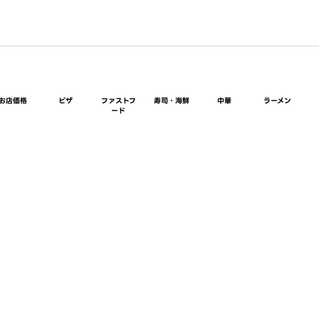
お店価格
ピザ
ファストフ
寿司・海鮮
中華
ラーメン
ード