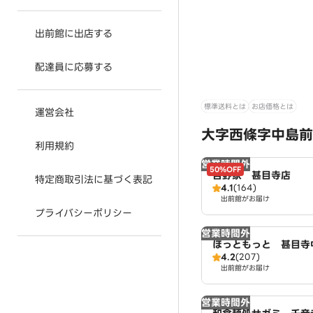
出前館に出店する
配達員に応募する
標準送料とは
お店価格とは
運営会社
大字西條字中島前
利用規約
営業時間外
50%OFF
吉野家 甚目寺店
特定商取引法に基づく表記
4.1
(164)
出前館がお届け
プライバシーポリシー
営業時間外
ほっともっと 甚目寺
4.2
(207)
出前館がお届け
営業時間外