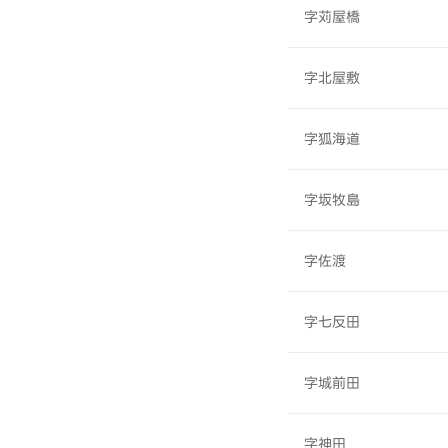
字苅屋橋
字北屋敷
字狐海道
字坂牧島
字佐渡
字七反田
字城前田
字神田