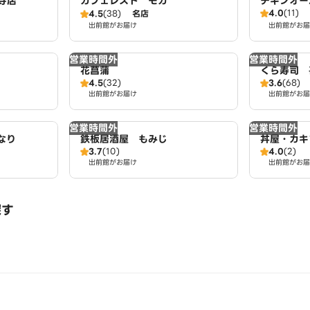
寺店
カフェレスト モカ
チキンオー
4.0
(11)
4.5
(38)
名店
CKEN S
出前館がお届け
出前館がお届
営業時間外
営業時間外
花菖蒲
くら寿司 
4.5
(32)
3.6
(68)
出前館がお届け
出前館がお届
営業時間外
営業時間外
なり
鉄板居酒屋 もみじ
丼屋・カキ
3.7
(10)
4.0
(2)
出前館がお届け
出前館がお届
探す