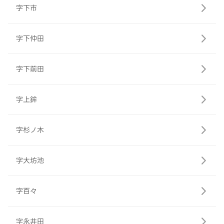
字下市
字下仲田
字下前田
字上鉾
字杉ノ木
字大坊池
字百々
字永井田