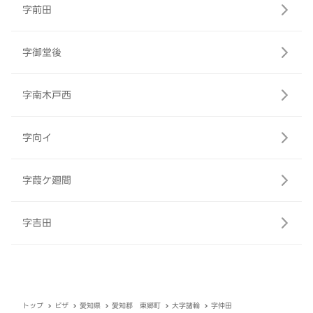
字前田
字御堂後
字南木戸西
字向イ
字葭ケ廻間
字吉田
トップ
ピザ
愛知県
愛知郡 東郷町
大字諸輪
字仲田