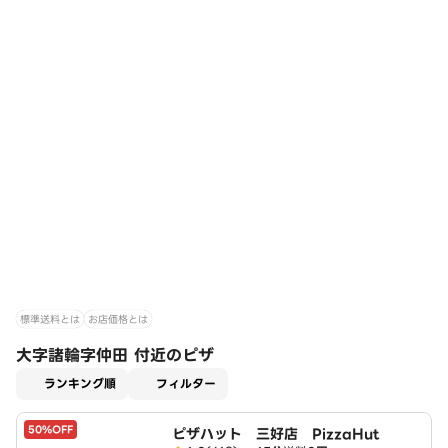
標準送料とは
お店価格とは
大字諸輪字仲田 付近のピザ
適用なし
ランキング順
フィルター
50%OFF
ピザハット 三好店 PizzaHut