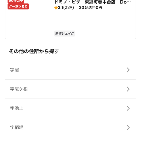
50%OFF
ドミノ・ピザ 東郷町春木台店 Domi
クーポンあり
3.1
(239)
30分
送料
0円
no's
新作シェイク
その他の住所から探す
字曙
字尼ケ根
字池上
字稲場