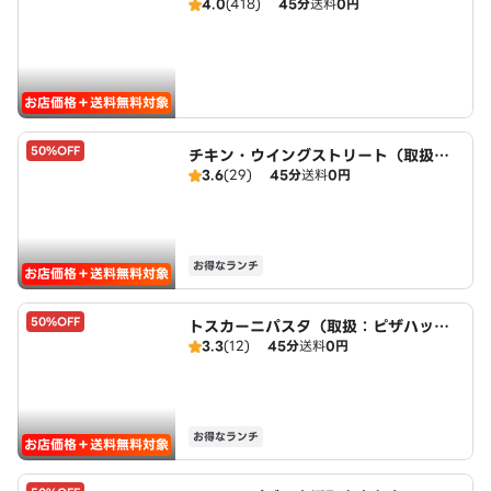
4.0
(418)
45分
送料
0円
お店価格＋送料無料対象
50%OFF
チキン・ウイングストリート（取扱：
3.6
(29)
45分
送料
0円
ピザハット三好店）
お得なランチ
お店価格＋送料無料対象
50%OFF
トスカーニパスタ（取扱：ピザハット
3.3
(12)
45分
送料
0円
三好店）
お得なランチ
お店価格＋送料無料対象