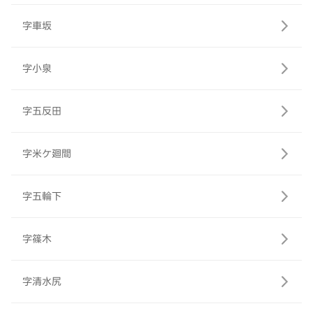
字車坂
字小泉
字五反田
字米ケ廻間
字五輪下
字篠木
字清水尻