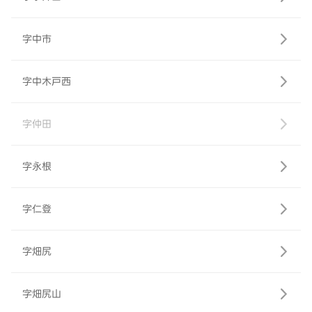
字中市
字中木戸西
字仲田
字永根
字仁登
字畑尻
字畑尻山