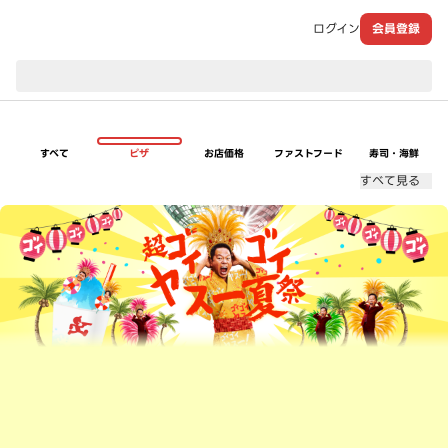
ログイン
会員登録
現在のお届け先：
すべて
ピザ
お店価格
ファストフード
寿司・海鮮
すべて見る
超ゴイゴイヤスー夏祭