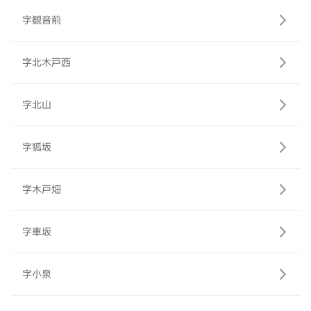
字観音前
字北木戸西
字北山
字狐坂
字木戸畑
字車坂
字小泉