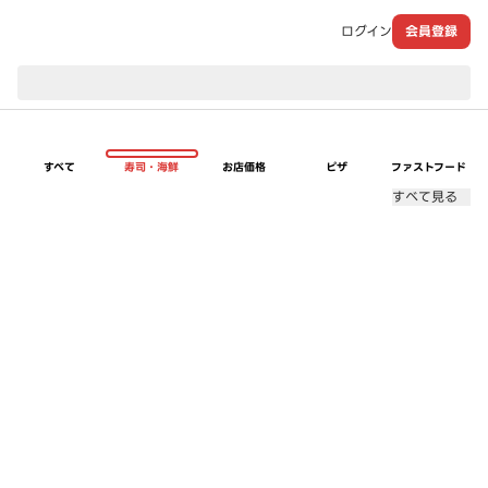
ログイン
会員登録
現在のお届け先：
すべて
寿司・海鮮
お店価格
ピザ
ファストフード
すべて見る