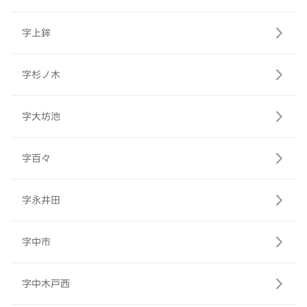
字上鉾
字杉ノ木
字大坊池
字百々
字永井田
字中市
字中木戸西