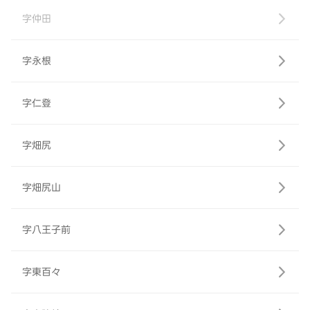
字仲田
字永根
字仁登
字畑尻
字畑尻山
字八王子前
字東百々