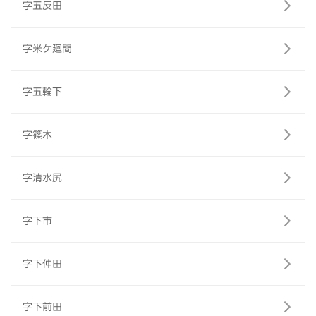
字五反田
字米ケ廻間
字五輪下
字篠木
字清水尻
字下市
字下仲田
字下前田