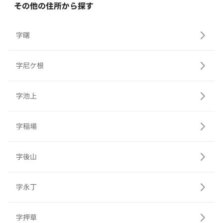
その他の住所から探す
字曙
字尼ケ根
字池上
字稲場
字後山
字永丁
字押草