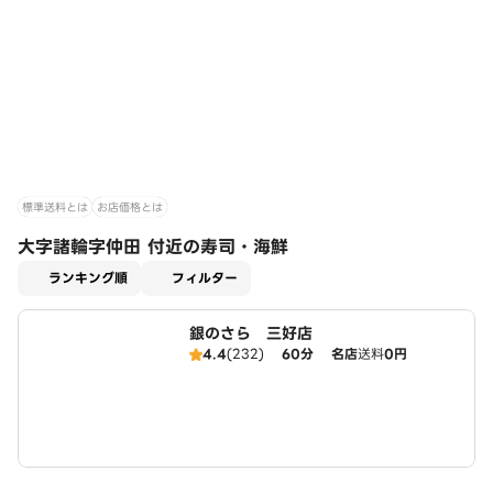
標準送料とは
お店価格とは
大字諸輪字仲田 付近の寿司・海鮮
適用なし
ランキング順
フィルター
銀のさら 三好店
4.4
(232)
60分
名店
送料
0円