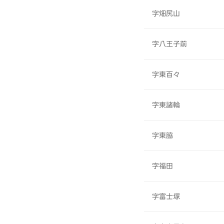
字畑尻山
字八王子前
字東百々
字東諸輪
字東脇
字福田
字富士塚