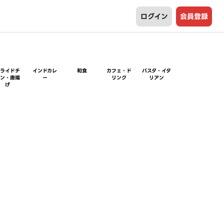
ログイン
会員登録
フライドチ
インドカレ
和食
カフェ・ド
パスタ・イタ
キン・唐揚
ー
リンク
リアン
げ