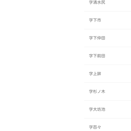
字清水尻
字下市
字下仲田
字下前田
字上鉾
字杉ノ木
字大坊池
字百々