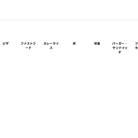
ピザ
ファストフ
カレーライ
丼
洋食
バーガー・
ード
ス
サンドイッ
チ