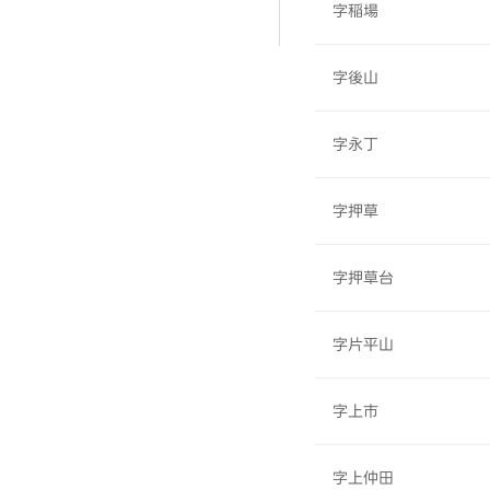
字稲場
字後山
字永丁
字押草
字押草台
字片平山
字上市
字上仲田