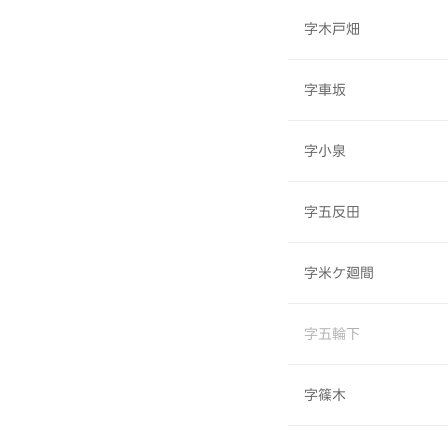
字木戸畑
字車坂
字小泉
字五反田
字米ケ廻間
字五輪下
字篠木