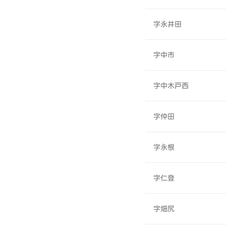
字永井田
字中市
字中木戸西
字仲田
字永根
字仁登
字畑尻