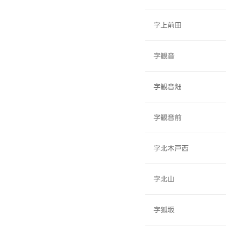
字上前田
字観音
字観音畑
字観音前
字北木戸西
字北山
字狐坂