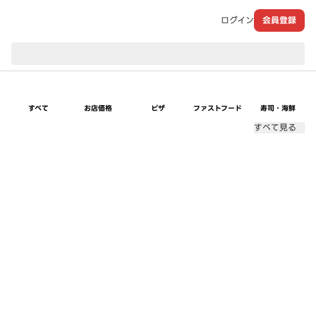
ログイン
会員登録
現在のお届け先：
すべて
お店価格
ピザ
ファストフード
寿司・海鮮
すべて見る