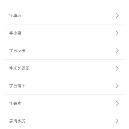
字車坂
字小泉
字五反田
字米ケ廻間
字五輪下
字篠木
字清水尻