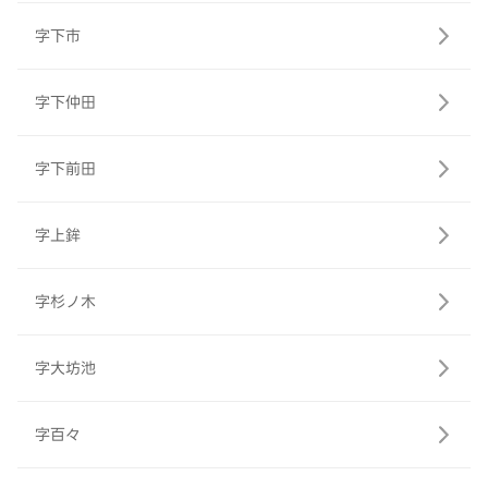
字下市
字下仲田
字下前田
字上鉾
字杉ノ木
字大坊池
字百々