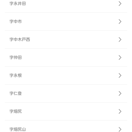
字永井田
字中市
字中木戸西
字仲田
字永根
字仁登
字畑尻
字畑尻山