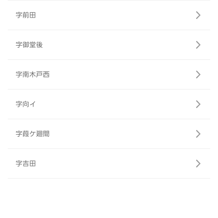
字前田
字御堂後
字南木戸西
字向イ
字葭ケ廻間
字吉田