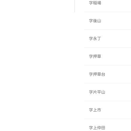
字稲場
字後山
字永丁
字押草
字押草台
字片平山
字上市
字上仲田