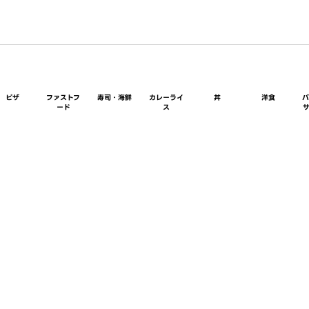
ピザ
ファストフ
寿司・海鮮
カレーライ
丼
洋食
ード
ス