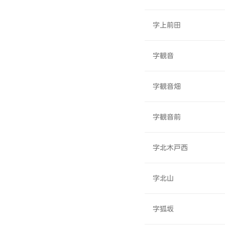
字上前田
字観音
字観音畑
字観音前
字北木戸西
字北山
字狐坂