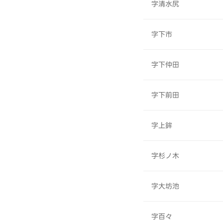
字清水尻
字下市
字下仲田
字下前田
字上鉾
字杉ノ木
字大坊池
字百々