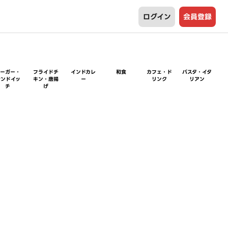
ログイン
会員登録
バーガー・
フライドチ
インドカレ
和食
カフェ・ド
パスタ・イタ
サンドイッ
キン・唐揚
ー
リンク
リアン
チ
げ