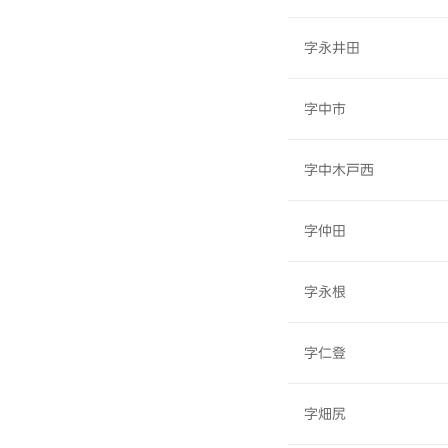
字永井田
字中市
字中木戸西
字仲田
字永根
字仁登
字畑尻