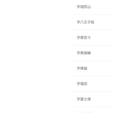
字畑尻山
字八王子前
字東百々
字東諸輪
字東脇
字福田
字富士塚