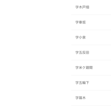
字木戸畑
字車坂
字小泉
字五反田
字米ケ廻間
字五輪下
字篠木