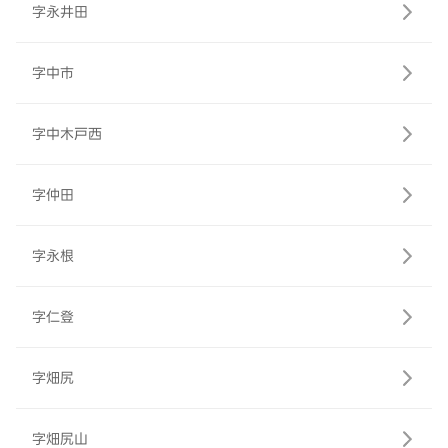
字永井田
字中市
字中木戸西
字仲田
字永根
字仁登
字畑尻
字畑尻山