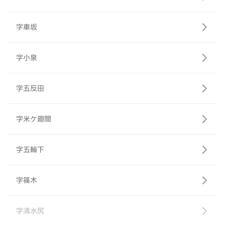
字車坂
字小泉
字五反田
字米ケ廻間
字五輪下
字篠木
字清水尻