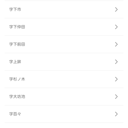
字下市
字下仲田
字下前田
字上鉾
字杉ノ木
字大坊池
字百々