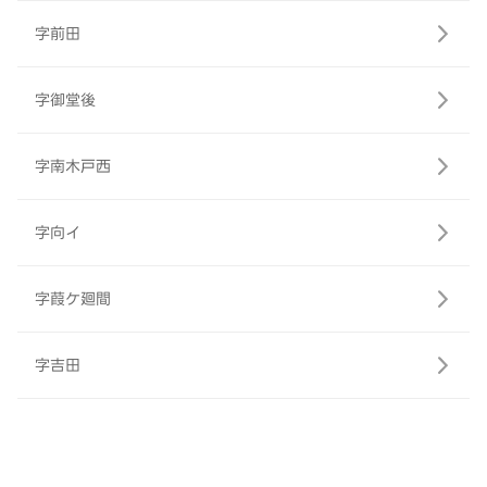
字前田
字御堂後
字南木戸西
字向イ
字葭ケ廻間
字吉田