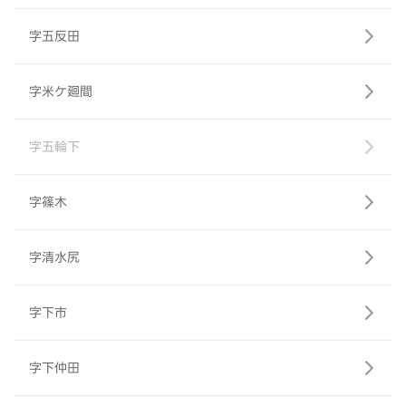
字五反田
字米ケ廻間
字五輪下
字篠木
字清水尻
字下市
字下仲田