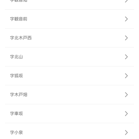
字観音畑
字観音前
字北木戸西
字北山
字狐坂
字木戸畑
字車坂
字小泉