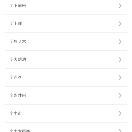
字下前田
字上鉾
字杉ノ木
字大坊池
字百々
字永井田
字中市
字中木戸西