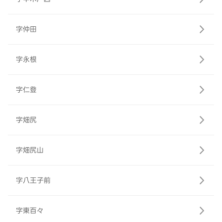
字仲田
字永根
字仁登
字畑尻
字畑尻山
字八王子前
字東百々