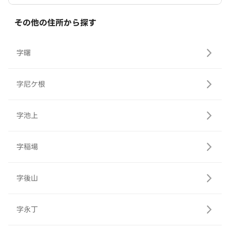
その他の住所から探す
字曙
字尼ケ根
字池上
字稲場
字後山
字永丁