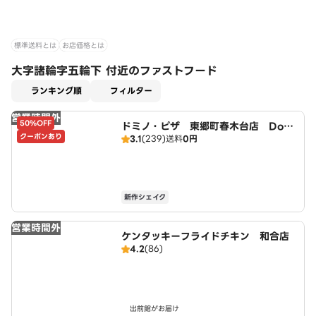
標準送料とは
お店価格とは
大字諸輪字五輪下 付近のファストフード
適用なし
ランキング順
フィルター
営業時間外
50%OFF
ドミノ・ピザ 東郷町春木台店 Domi
クーポンあり
3.1
(239)
送料
0円
no's
新作シェイク
営業時間外
ケンタッキーフライドチキン 和合店
4.2
(86)
出前館がお届け