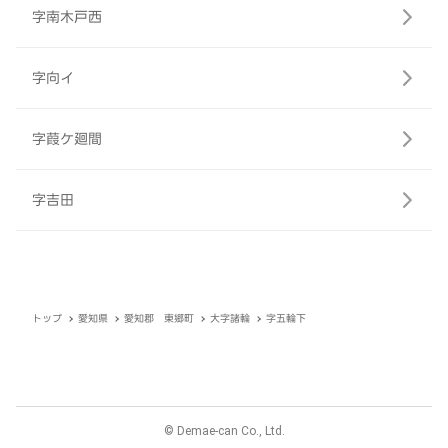
字南木戸西
字向イ
字葭ケ廻間
字吉田
トップ
愛知県
愛知郡 東郷町
大字諸輪
字五輪下
© Demae-can Co., Ltd.