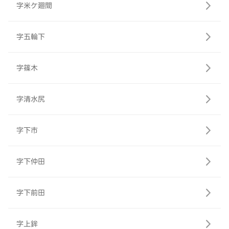
字米ケ廻間
字五輪下
字篠木
字清水尻
字下市
字下仲田
字下前田
字上鉾