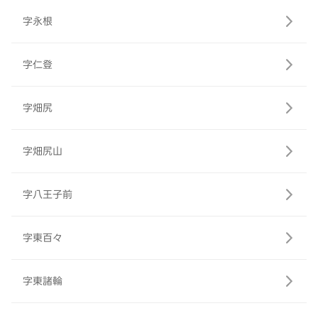
字永根
字仁登
字畑尻
字畑尻山
字八王子前
字東百々
字東諸輪