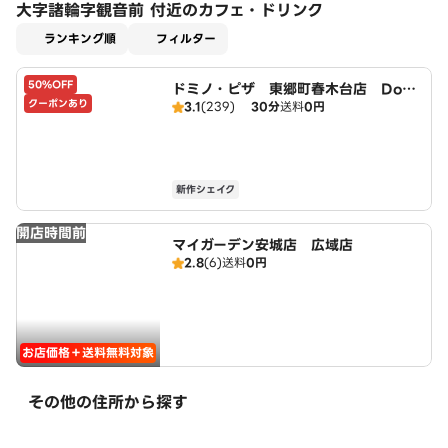
大字諸輪字観音前 付近のカフェ・ドリンク
適用なし
ランキング順
フィルター
50%OFF
ドミノ・ピザ 東郷町春木台店 Domi
クーポンあり
3.1
(239)
30分
送料
0円
no's
新作シェイク
開店時間前
マイガーデン安城店 広域店
2.8
(6)
送料
0円
お店価格＋送料無料対象
その他の住所から探す