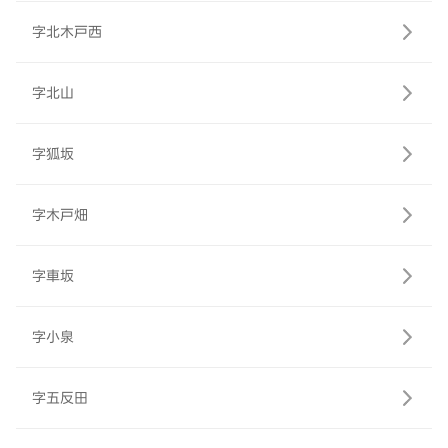
字北木戸西
字北山
字狐坂
字木戸畑
字車坂
字小泉
字五反田