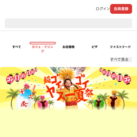
ログイン
会員登録
現在のお届け先：
すべて
カフェ・ドリン
お店価格
ピザ
ファストフード
ク
すべて見る
超ゴイゴイヤスー夏祭