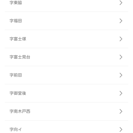
字東脇
字福田
字富士塚
字富士見台
字前田
字御堂後
字南木戸西
字向イ