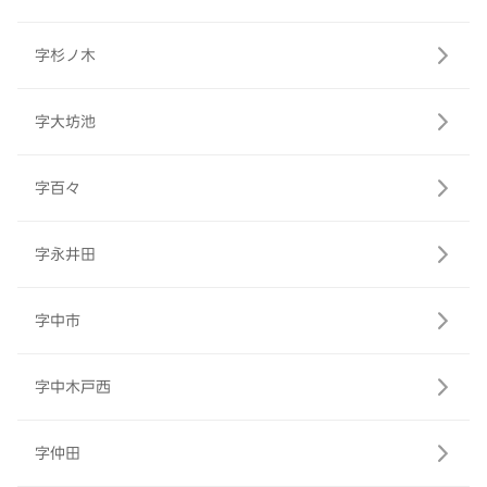
字杉ノ木
字大坊池
字百々
字永井田
字中市
字中木戸西
字仲田