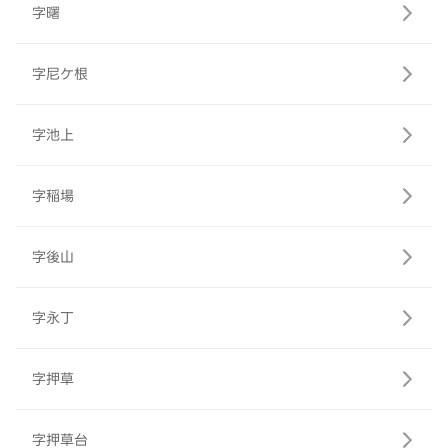
字曙
字尼ケ根
字池上
字稲場
字後山
字永丁
字押草
字押草台