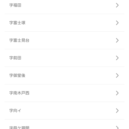
字福田
字富士塚
字富士見台
字前田
字御堂後
字南木戸西
字向イ
字葭ケ廻間