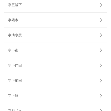
字五輪下
字篠木
字清水尻
字下市
字下仲田
字下前田
字上鉾
字杉ノ木