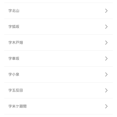
字北山
字狐坂
字木戸畑
字車坂
字小泉
字五反田
字米ケ廻間