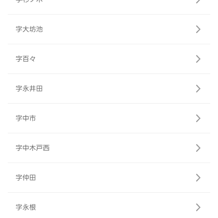
字大坊池
字百々
字永井田
字中市
字中木戸西
字仲田
字永根