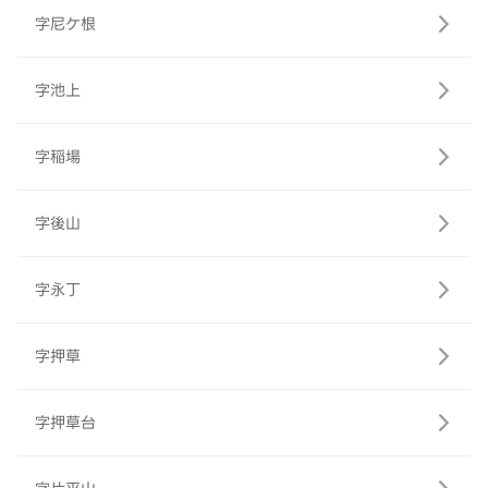
字尼ケ根
字池上
字稲場
字後山
字永丁
字押草
字押草台