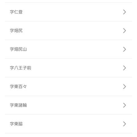
字仁登
字畑尻
字畑尻山
字八王子前
字東百々
字東諸輪
字東脇