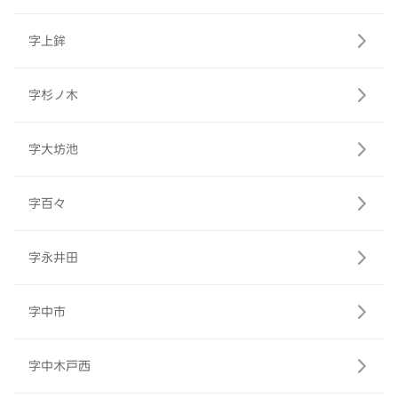
字上鉾
字杉ノ木
字大坊池
字百々
字永井田
字中市
字中木戸西