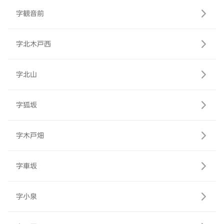
字観音前
字北木戸西
字北山
字狐坂
字木戸畑
字車坂
字小泉