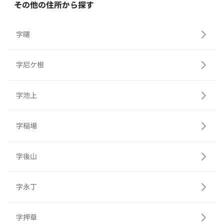
その他の住所から探す
字曙
字尼ケ根
字池上
字稲場
字後山
字永丁
字押草