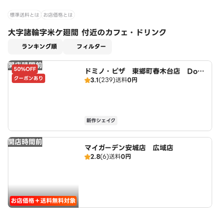
標準送料とは
お店価格とは
大字諸輪字米ケ廻間 付近のカフェ・ドリンク
適用なし
ランキング順
フィルター
開店時間前
50%OFF
ドミノ・ピザ 東郷町春木台店 Domi
クーポンあり
3.1
(239)
送料
0円
no's
新作シェイク
開店時間前
マイガーデン安城店 広域店
2.8
(6)
送料
0円
お店価格＋送料無料対象