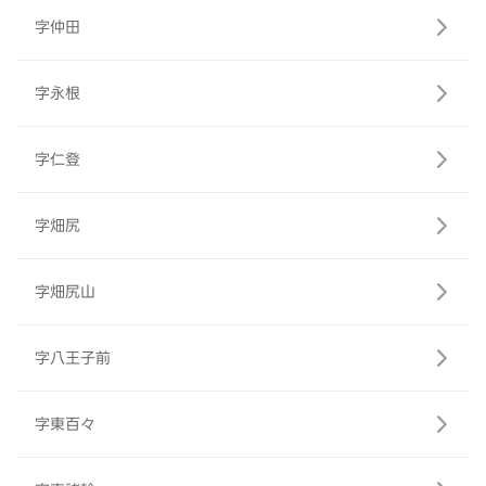
字仲田
字永根
字仁登
字畑尻
字畑尻山
字八王子前
字東百々