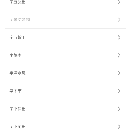
字五反田
字米ケ廻間
字五輪下
字篠木
字清水尻
字下市
字下仲田
字下前田