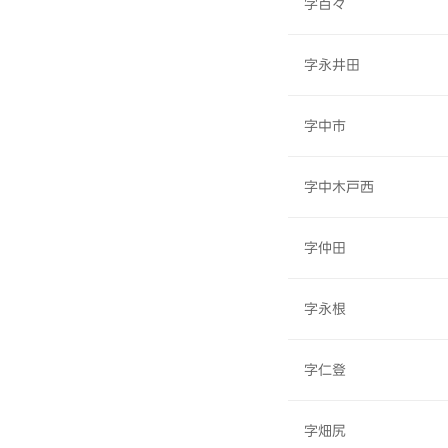
字百々
字永井田
字中市
字中木戸西
字仲田
字永根
字仁登
字畑尻