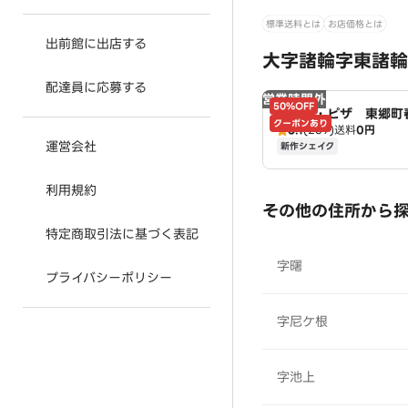
標準送料とは
お店価格とは
出前館に出店する
大字諸輪字東諸輪
配達員に応募する
営業時間外
50%OFF
ドミノ・ピザ 東郷
クーポンあり
3.1
(239)
送料
0円
Domino's
運営会社
新作シェイク
利用規約
その他の住所から
特定商取引法に基づく表記
字曙
プライバシーポリシー
字尼ケ根
字池上