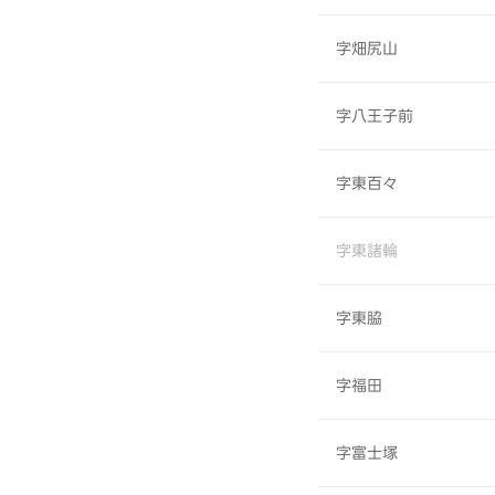
字畑尻山
字八王子前
字東百々
字東諸輪
字東脇
字福田
字富士塚