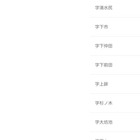
字清水尻
字下市
字下仲田
字下前田
字上鉾
字杉ノ木
字大坊池