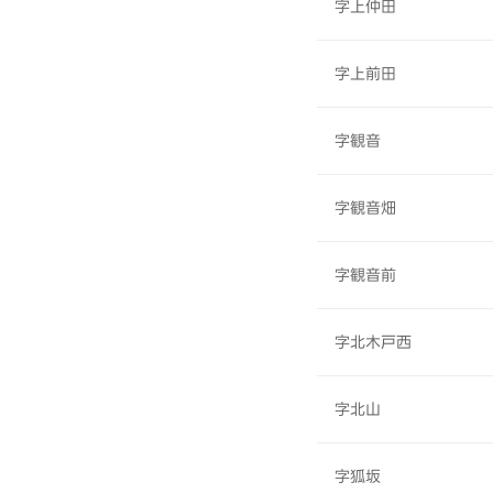
字上仲田
字上前田
字観音
字観音畑
字観音前
字北木戸西
字北山
字狐坂