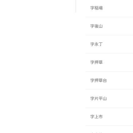
字稲場
字後山
字永丁
字押草
字押草台
字片平山
字上市