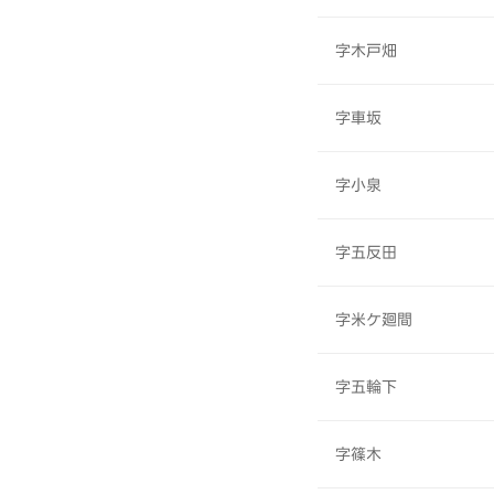
字木戸畑
字車坂
字小泉
字五反田
字米ケ廻間
字五輪下
字篠木