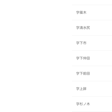
字篠木
字清水尻
字下市
字下仲田
字下前田
字上鉾
字杉ノ木