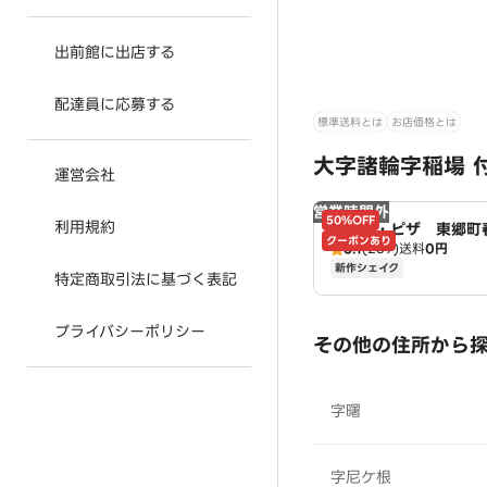
出前館に出店する
配達員に応募する
標準送料とは
お店価格とは
大字諸輪字稲場 
運営会社
営業時間外
50%OFF
利用規約
ドミノ・ピザ 東郷
クーポンあり
3.1
(239)
送料
0円
Domino's
新作シェイク
特定商取引法に基づく表記
プライバシーポリシー
その他の住所から
字曙
字尼ケ根