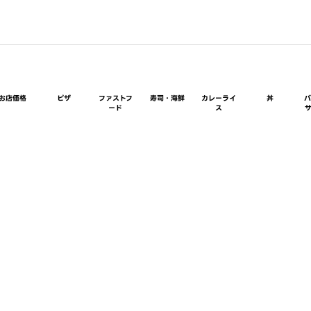
お店価格
ピザ
ファストフ
寿司・海鮮
カレーライ
丼
ード
ス