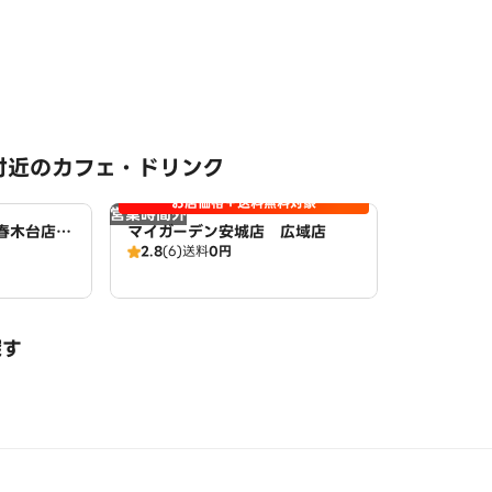
付近のカフェ・ドリンク
お店価格＋送料無料対象
営業時間外
町春木台店
マイガーデン安城店 広域店
2.8
(6)
送料
0円
探す