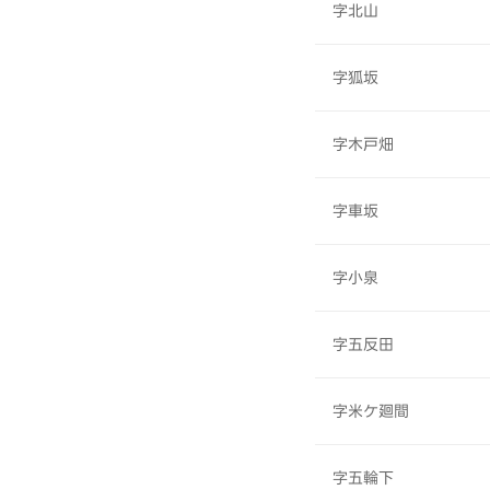
字北山
字狐坂
字木戸畑
字車坂
字小泉
字五反田
字米ケ廻間
字五輪下