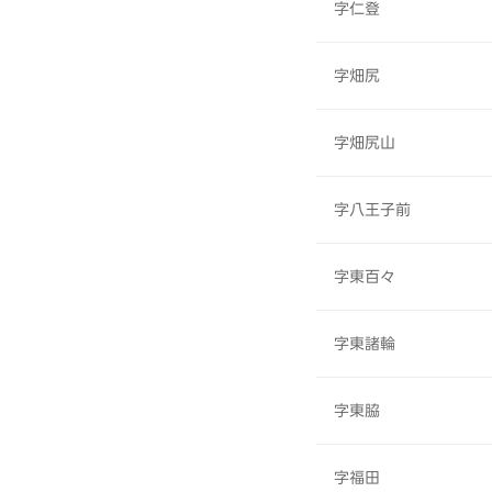
字仁登
字畑尻
字畑尻山
字八王子前
字東百々
字東諸輪
字東脇
字福田