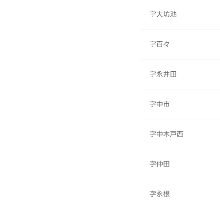
字大坊池
字百々
字永井田
字中市
字中木戸西
字仲田
字永根