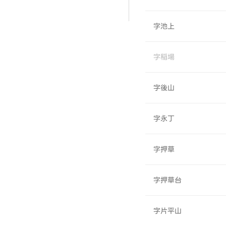
字池上
字稲場
字後山
字永丁
字押草
字押草台
字片平山