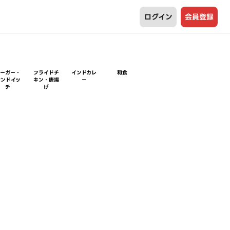
ログイン
会員登録
バーガー・
フライドチ
インドカレ
和食
サンドイッ
キン・唐揚
ー
チ
げ