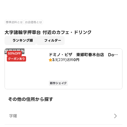
標準送料とは
お店価格とは
大字諸輪字押草台 付近のカフェ・ドリンク
適用なし
ランキング順
フィルター
営業時間外
50%OFF
ドミノ・ピザ 東郷町春木台店 Domi
クーポンあり
3.1
(239)
送料
0円
no's
新作シェイク
その他の住所から探す
字曙