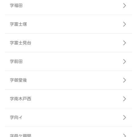
字福田
字富士塚
字富士見台
字前田
字御堂後
字南木戸西
字向イ
字葭ケ廻間