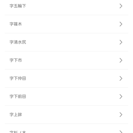
字五輪下
字篠木
字清水尻
字下市
字下仲田
字下前田
字上鉾
字杉ノ木