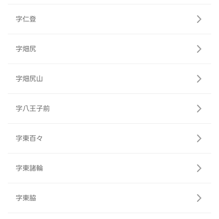
字仁登
字畑尻
字畑尻山
字八王子前
字東百々
字東諸輪
字東脇