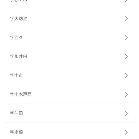
字大坊池
字百々
字永井田
字中市
字中木戸西
字仲田
字永根