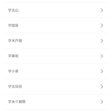
字北山
字狐坂
字木戸畑
字車坂
字小泉
字五反田
字米ケ廻間