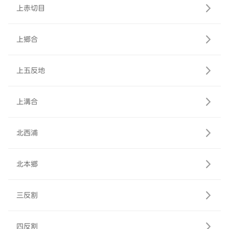
上赤切目
上郷合
上五反地
上溝合
北西浦
北本郷
三反割
四反割