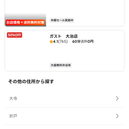
半額セール実施中
お店価格＋送料無料対象
50%OFF
ガスト 大治店
4.1
(765)
60分
送料
0円
大盛無料弁当有
その他の住所から探す
大寺
折戸