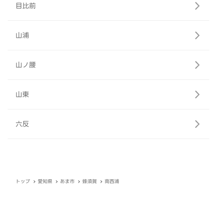
目比前
山浦
山ノ腰
山東
六反
トップ
愛知県
あま市
蜂須賀
南西浦