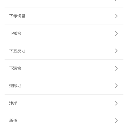
下赤切目
下郷合
下五反地
下溝合
蛇除地
浄岸
新道