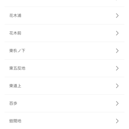
花木浦
花木前
東杁ノ下
東五反地
東道上
百歩
蛭間地