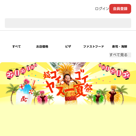
ログイン
会員登録
現在のお届け先：
すべて
お店価格
ピザ
ファストフード
寿司・海鮮
すべて見る
超ゴイゴイヤスー夏祭