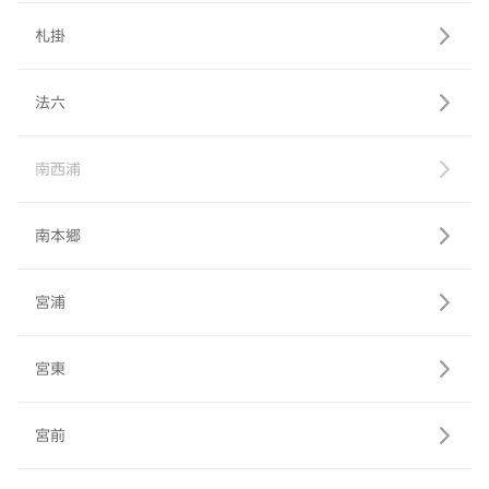
札掛
法六
南西浦
南本郷
宮浦
宮東
宮前