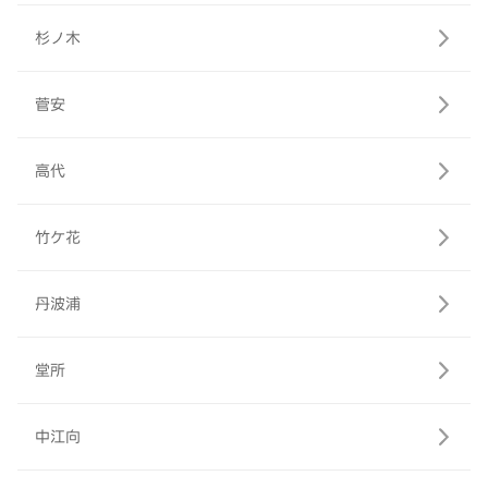
杉ノ木
菅安
高代
竹ケ花
丹波浦
堂所
中江向