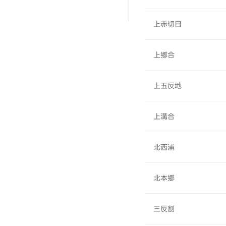
上赤切目
上郷合
上五反地
上溝合
北西浦
北本郷
三反割