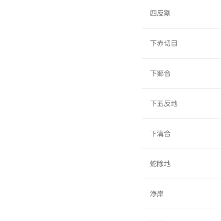
四反割
下赤切目
下郷合
下五反地
下溝合
蛇除地
浄岸