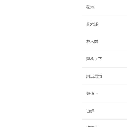
花木
花木浦
花木前
東杁ノ下
東五反地
東道上
百歩