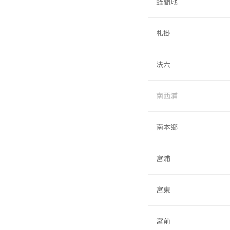
蛭間地
札掛
法六
南西浦
南本郷
宮浦
宮東
宮前