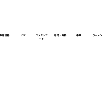
お店価格
ピザ
ファストフ
寿司・海鮮
中華
ラーメン
ード