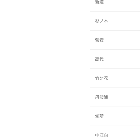
新道
杉ノ木
菅安
高代
竹ケ花
丹波浦
堂所
中江向