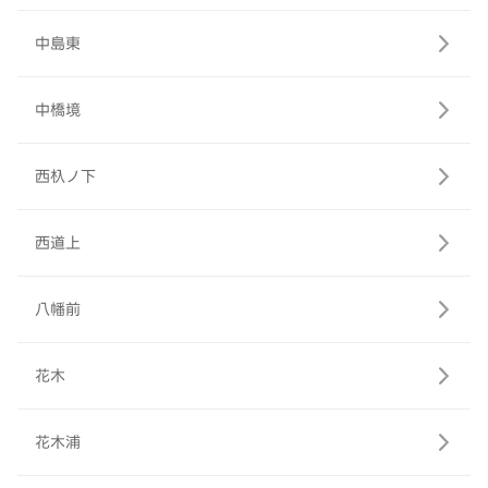
中島東
中橋境
西杁ノ下
西道上
八幡前
花木
花木浦