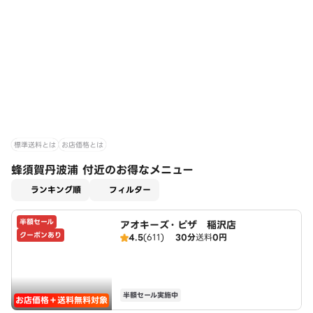
標準送料とは
お店価格とは
蜂須賀丹波浦 付近のお得なメニュー
適用なし
ランキング順
フィルター
半額セール
アオキーズ・ピザ 稲沢店
クーポンあり
4.5
(611)
30分
送料
0円
半額セール実施中
お店価格＋送料無料対象