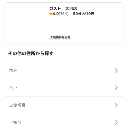
ガスト 大治店
4.0
(764)
50分
送料
0円
大盛無料弁当有
その他の住所から探す
大寺
折戸
上赤切目
上郷合