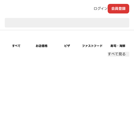
ログイン
会員登録
現在のお届け先：
すべて
お店価格
ピザ
ファストフード
寿司・海鮮
すべて見る