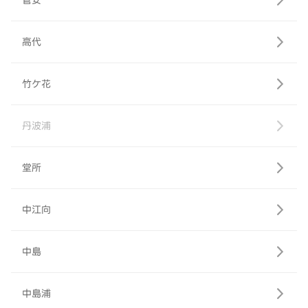
菅安
高代
竹ケ花
丹波浦
堂所
中江向
中島
中島浦