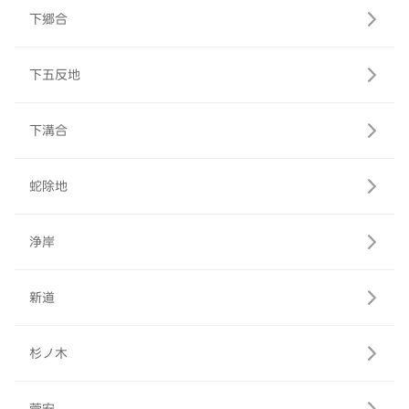
下郷合
下五反地
下溝合
蛇除地
浄岸
新道
杉ノ木