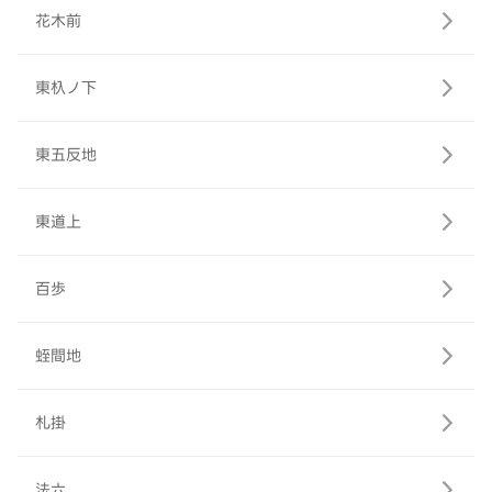
花木前
東杁ノ下
東五反地
東道上
百歩
蛭間地
札掛
法六