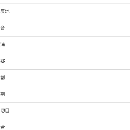
五反地
溝合
西浦
本郷
反割
反割
赤切目
郷合