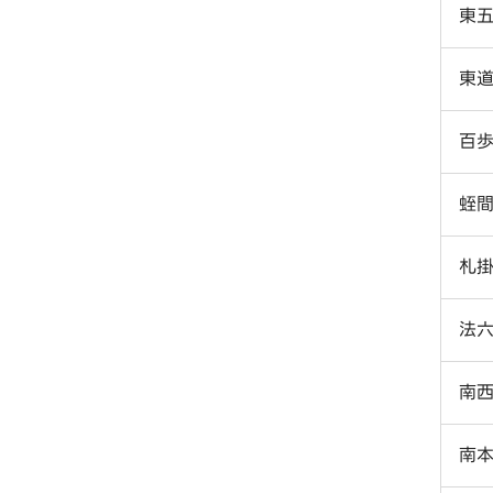
東
東
百
蛭
札
法
南
南