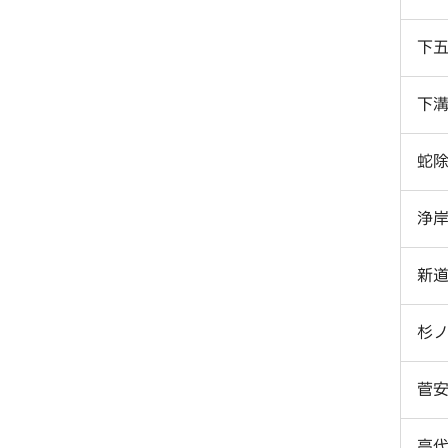
下
下
蛇
浄
新
杉
菅
高