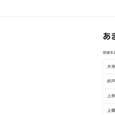
あ
地域を
大
折
上
上