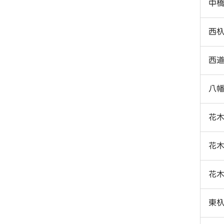
中
西
西
八
花
花
花
東