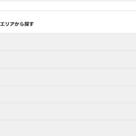
エリアから探す
行
行
行
行
行
行