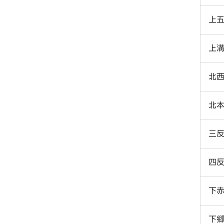
上
上
北
北
三
四
下
下