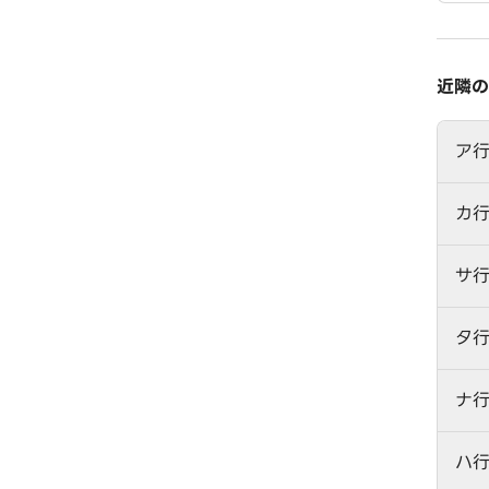
近隣の
ア
カ
サ
タ
ナ
ハ