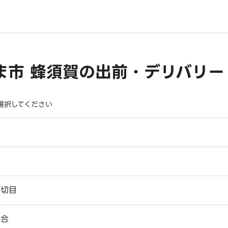
ま市 蜂須賀の出前・デリバリー
選択してください
寺
戸
赤切目
郷合