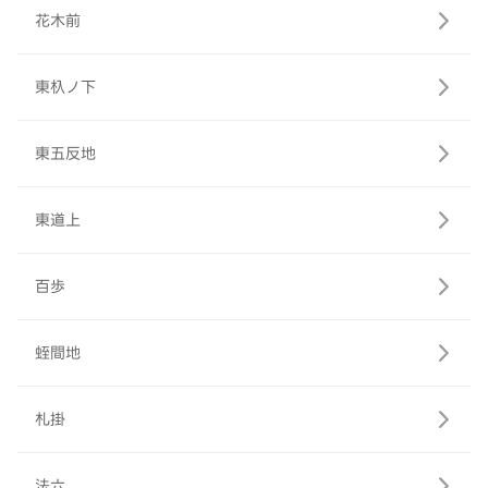
花木前
東杁ノ下
東五反地
東道上
百歩
蛭間地
札掛
法六