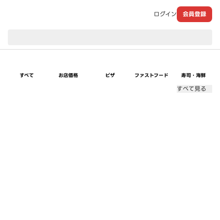
ログイン
会員登録
現在のお届け先：
すべて
お店価格
ピザ
ファストフード
寿司・海鮮
すべて見る