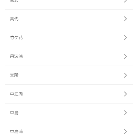
菅安
高代
竹ケ花
丹波浦
堂所
中江向
中島
中島浦