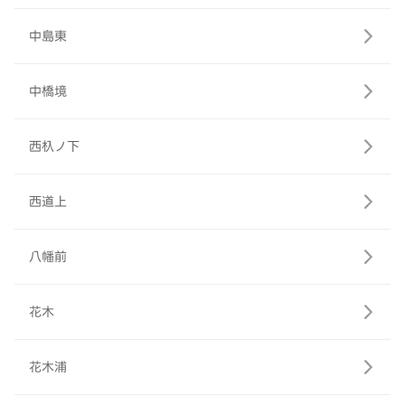
中島東
中橋境
西杁ノ下
西道上
八幡前
花木
花木浦