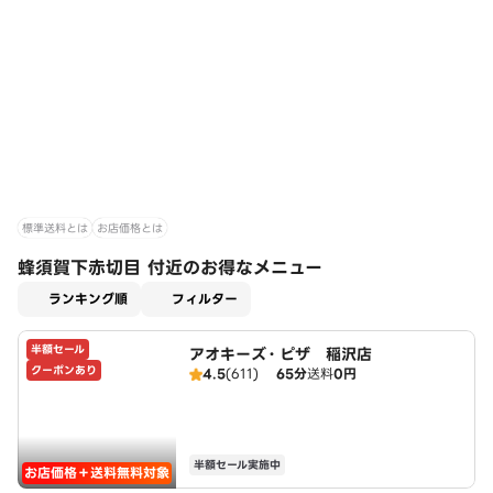
標準送料とは
お店価格とは
蜂須賀下赤切目 付近のお得なメニュー
適用なし
ランキング順
フィルター
半額セール
アオキーズ・ピザ 稲沢店
クーポンあり
4.5
(611)
65分
送料
0円
半額セール実施中
お店価格＋送料無料対象