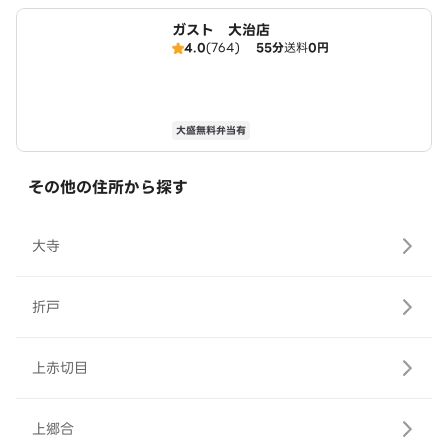
ガスト 大治店
4.0
(764)
55分
送料
0円
大盛無料弁当有
その他の住所から探す
大寺
折戸
上赤切目
上郷合