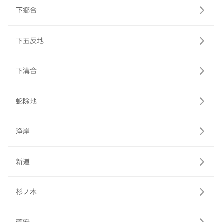
下郷合
下五反地
下溝合
蛇除地
浄岸
新道
杉ノ木