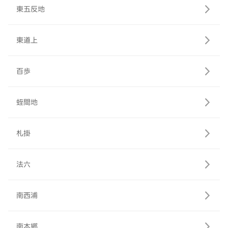
東五反地
東道上
百歩
蛭間地
札掛
法六
南西浦
南本郷