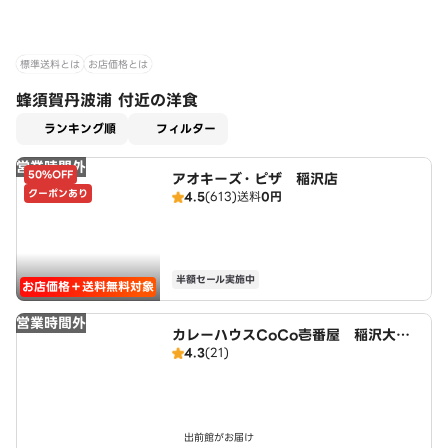
標準送料とは
お店価格とは
蜂須賀丹波浦 付近の洋食
適用なし
ランキング順
フィルター
営業時間外
50%OFF
アオキーズ・ピザ 稲沢店
クーポンあり
4.5
(613)
送料
0円
半額セール実施中
お店価格＋送料無料対象
営業時間外
カレーハウスCoCo壱番屋 稲沢大矢
4.3
(21)
店（SD）
出前館がお届け