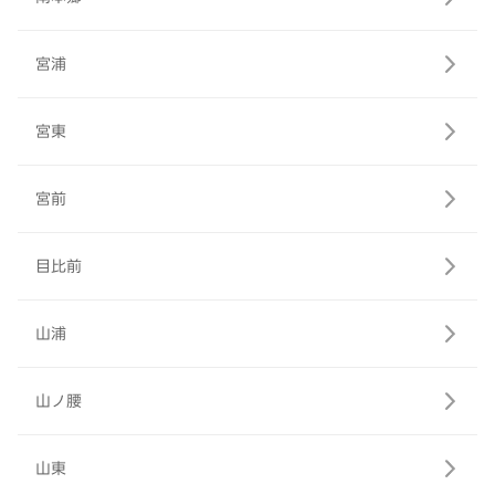
宮浦
宮東
宮前
目比前
山浦
山ノ腰
山東