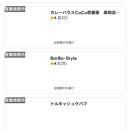
営業時間外
カレーハウスCoCo壱番屋 美和店（S
4.2
(33)
D）
出前館がお届け
営業時間外
BarBa-Style
4.1
(28)
出前館がお届け
営業時間外
トルキッシュケバブ