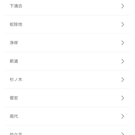
下溝合
蛇除地
浄岸
新道
杉ノ木
菅安
高代
竹ケ花