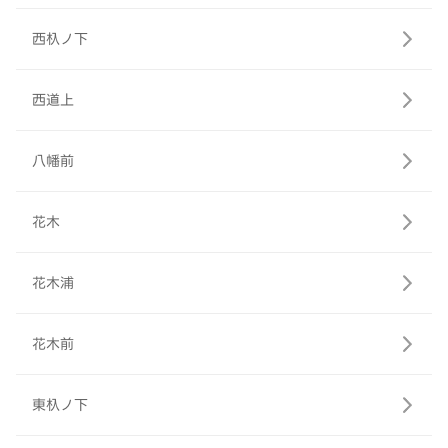
西杁ノ下
西道上
八幡前
花木
花木浦
花木前
東杁ノ下