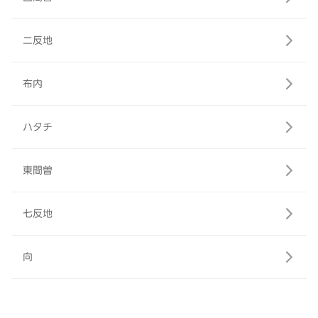
二反地
布内
ハタチ
東間曽
七反地
向