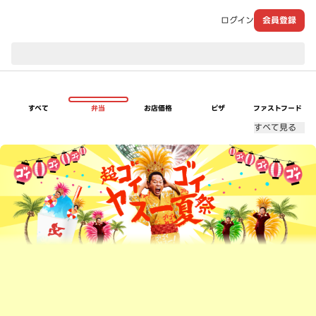
ログイン
会員登録
現在のお届け先：
すべて
弁当
お店価格
ピザ
ファストフード
すべて見る
超ゴイゴイヤスー夏祭