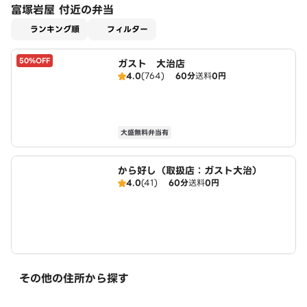
富塚岩屋 付近の弁当
適用なし
ランキング順
フィルター
50%OFF
ガスト 大治店
4.0
(764)
60分
送料
0円
大盛無料弁当有
から好し（取扱店：ガスト大治）
4.0
(41)
60分
送料
0円
その他の住所から探す