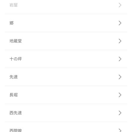
岩屋
郷
地蔵堂
十の坪
先速
長堀
西先速
西間曽