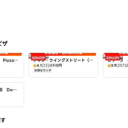
ピザ
料対象
お店価格＋送料無料対象
お店
開店時間前
開店時間前
50%OFF
50%OFF
PizzaH
チキン・ウイングストリート（取
ピザーラ 
4.1
(22)
送料
0円
3.9
(257)
扱：ピザハット甚目寺店）
お得なランチ
 Domi
探す