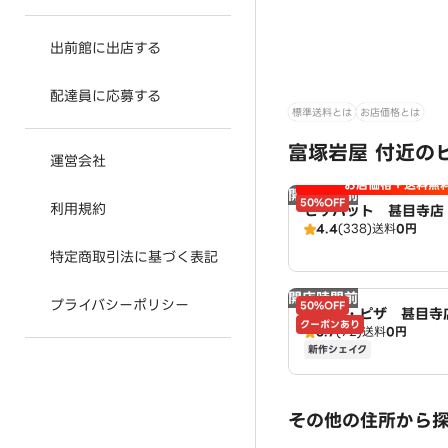
出前館に出店する
配達員に応募する
標準送料とは
お店価格とは
富塚岩屋 付近の
運営会社
お店価格＋送料無
開店時間前
50%OFF
利用規約
ピザハット 甚目寺店 
4.4
(338)
送料
0円
ut
特定商取引法に基づく表記
開店時間前
プライバシーポリシー
50%OFF
ドミノ・ピザ 甚目寺店
クーポンあり
3.7
(72)
送料
0円
no's
新作シェイク
その他の住所から