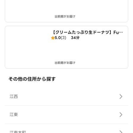
出前館がお届け
【クリームたっぷり生ドーナツ】FuW
5.0
(3)
34分
aDonuts 丹波川中店
出前館がお届け
その他の住所から探す
江西
江東
江東本町