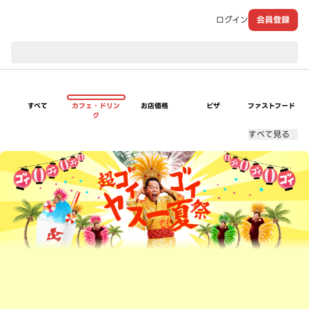
ログイン
会員登録
現在のお届け先：
すべて
カフェ・ドリン
お店価格
ピザ
ファストフード
ク
すべて見る
超ゴイゴイヤスー夏祭