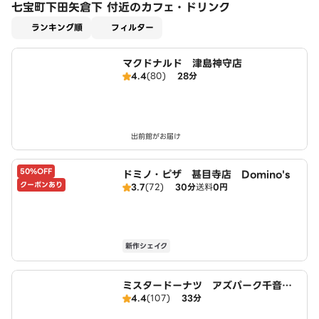
七宝町下田矢倉下 付近のカフェ・ドリンク
適用なし
ランキング順
フィルター
マクドナルド 津島神守店
4.4
(80)
28分
出前館がお届け
50%OFF
ドミノ・ピザ 甚目寺店 Domino's
クーポンあり
3.7
(72)
30分
送料
0円
新作シェイク
ミスタードーナツ アズパーク千音寺
4.4
(107)
33分
ショップ