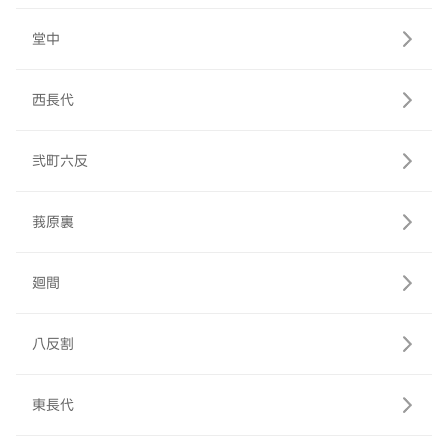
堂中
西長代
弐町六反
莪原裏
廻間
八反割
東長代