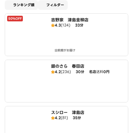
適用なし
ランキング順
フィルター
50%OFF
吉野家 津島金柳店
4.3
(124)
33分
出前館がお届け
銀のさら 春田店
4.2
(236)
30分
名店
送料
0円
スシロー 津島店
4.2
(81)
35分