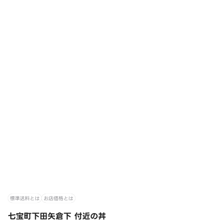
標準送料とは
お店価格とは
七宝町下田矢倉下 付近の丼