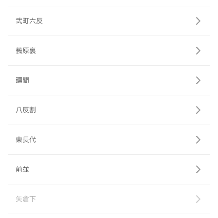
弐町六反
莪原裏
廻間
八反割
東長代
前並
矢倉下