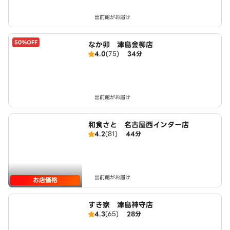
出前館がお届け
50%OFF
なか卯 津島金柳店
4.0
(75)
34分
出前館がお届け
和食さと 名古屋西インター店
4.2
(81)
44分
出前館がお届け
お店価格
すき家 津島神守店
4.3
(65)
28分