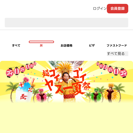
ログイン
会員登録
現在のお届け先：
すべて
丼
お店価格
ピザ
ファストフード
すべて見る
超ゴイゴイヤスー夏祭