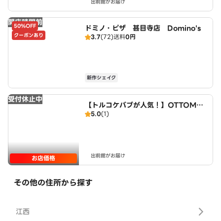
出前館がお届け
開店時間前
50%OFF
ドミノ・ピザ 甚目寺店 Domino's
クーポンあり
3.7
(72)
送料
0円
新作シェイク
受付休止中
【トルコケバブが人気！】OTTOMA
5.0
(1)
N KITCHEN
出前館がお届け
お店価格
その他の住所から探す
江西