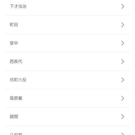
下才当治
町田
堂中
西長代
弐町六反
莪原裏
廻間