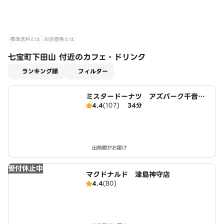
標準送料とは
お店価格とは
七宝町下田山 付近のカフェ・ドリンク
適用なし
ランキング順
フィルター
ミスタードーナツ アズパーク千音寺
4.4
(107)
34分
ショップ
出前館がお届け
受付休止中
マクドナルド 津島神守店
4.4
(80)