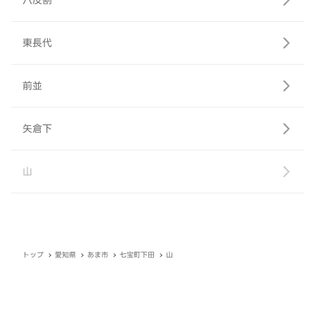
八反割
東長代
前並
矢倉下
山
トップ
愛知県
あま市
七宝町下田
山