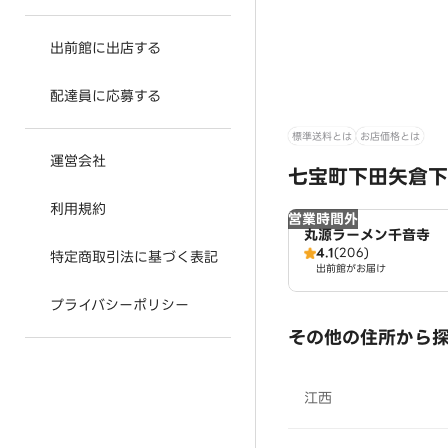
出前館に出店する
配達員に応募する
標準送料とは
お店価格とは
運営会社
七宝町下田矢倉下
利用規約
営業時間外
丸源ラーメン千音寺
4.1
(206)
特定商取引法に基づく表記
出前館がお届け
プライバシーポリシー
その他の住所から
江西