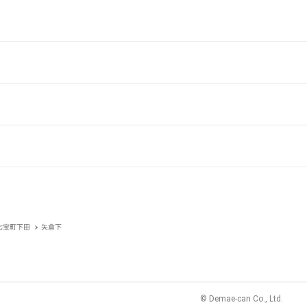
七宝町下田
矢倉下
© Demae-can Co., Ltd.