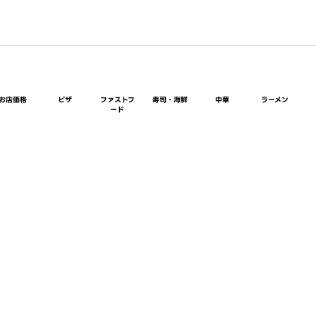
お店価格
ピザ
ファストフ
寿司・海鮮
中華
ラーメン
ード