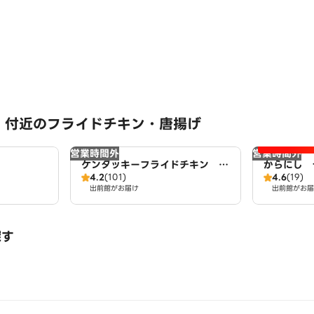
 付近のフライドチキン・唐揚げ
営業時間外
営業時間外
ケンタッキーフライドチキン ア
からにし 
4.2
(101)
4.6
(19)
ズパーク千音寺店
出前館がお届け
出前館がお届
探す