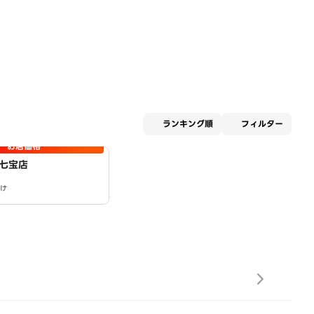
適用な
ランキング順
フィルター
お店価格
七宝店
け