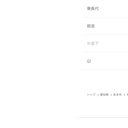
東長代
前並
矢倉下
山
トップ
愛知県
あま市