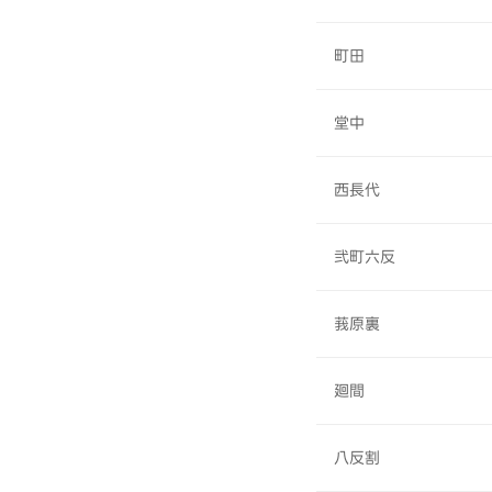
町田
堂中
西長代
弐町六反
莪原裏
廻間
八反割