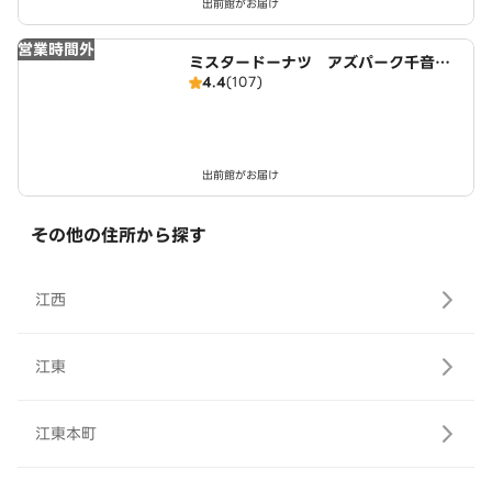
出前館がお届け
営業時間外
ミスタードーナツ アズパーク千音寺
4.4
(107)
ショップ
出前館がお届け
その他の住所から探す
江西
江東
江東本町