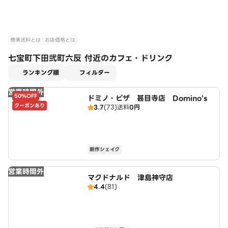
標準送料とは
お店価格とは
七宝町下田弐町六反 付近のカフェ・ドリンク
適用なし
ランキング順
フィルター
営業時間外
50%OFF
ドミノ・ピザ 甚目寺店 Domino's
クーポンあり
3.7
(73)
送料
0円
新作シェイク
営業時間外
マクドナルド 津島神守店
4.4
(81)