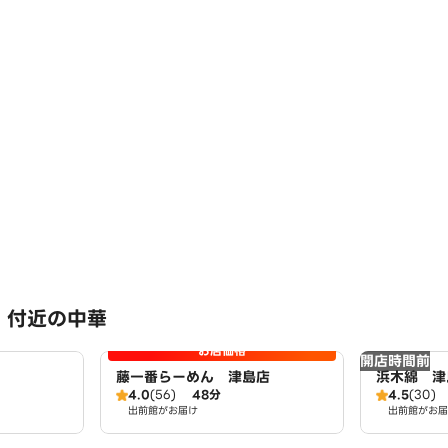
 付近の中華
お店価格
開店時間前
藤一番らーめん 津島店
浜木綿 津
4.0
(56)
48分
4.5
(30)
出前館がお届け
出前館がお届