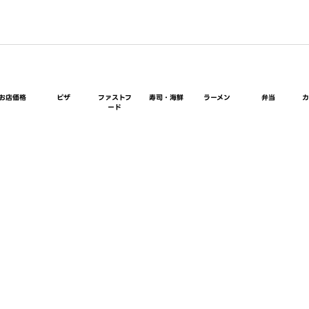
お店価格
ピザ
ファストフ
寿司・海鮮
ラーメン
弁当
ード