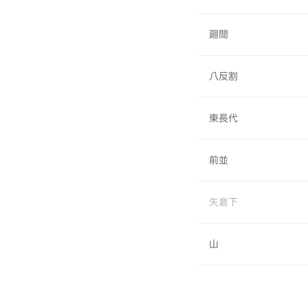
廻間
八反割
東長代
前並
矢倉下
山