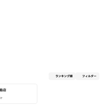
適用な
ランキング順
フィルター
島店
け