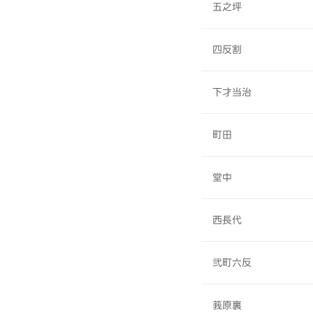
五之坪
四反割
下才当治
町田
堂中
西長代
弐町六反
莪原裏