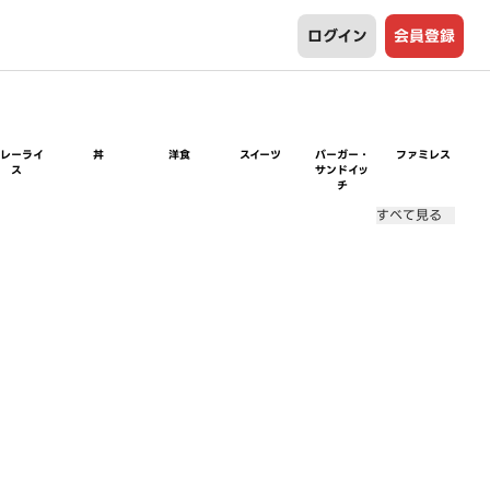
ログイン
会員登録
カレーライ
丼
洋食
スイーツ
バーガー・
ファミレス
ス
サンドイッ
チ
すべて見る