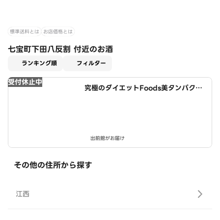
標準送料とは
お店価格とは
七宝町下田八反割 付近のお酒
適用なし
ランキング順
フィルター
受付休止中
究極のダイエットFoods美タンパクラ
ボ 津島店
出前館がお届け
その他の住所から探す
江西