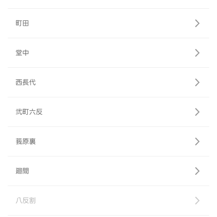
町田
堂中
西長代
弐町六反
莪原裏
廻間
八反割