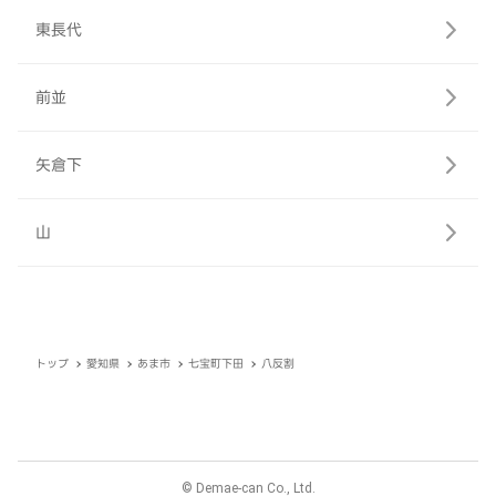
東長代
前並
矢倉下
山
トップ
愛知県
あま市
七宝町下田
八反割
© Demae-can Co., Ltd.