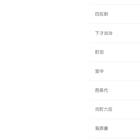
四反割
下才当治
町田
堂中
西長代
弐町六反
莪原裏