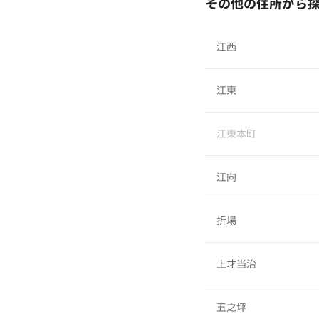
その他の住所から
江西
江東
江東本町
江向
折場
上才当治
五之坪