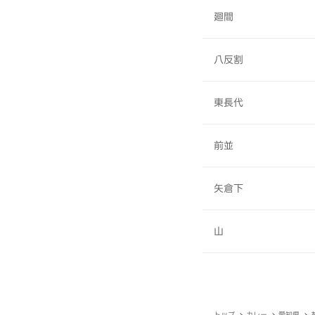
廻間
八反割
東長代
前並
矢倉下
山
トップ
カレー
愛知県