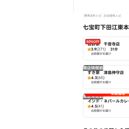
標準送料とは
お店価格とは
七宝町下田江東本
50%OFF
吉野家 千音寺店
3.9
(271)
31分
出前館がお届け
開店時間前
すき家 津島神守店
4.3
(65)
出前館がお届け
お店価格
開店時間前
インド・ネパールカレー
4.5
(41)
治店
出前館がお届け