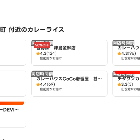
町 付近のカレーライス
開店時間前
開店時間前
50%OFF
吉野家 津島金柳店
カレーハウ
4.3
(124)
4.3
(96)
店（SD）
出前館がお届け
出前館がお届
開店時間前
開店時間前
カレーハウスCoCo壱番屋 甚目
チタワンカ
4.4
(69)
3.3
(3)
寺店（SD）
出前館がお届け
出前館がお届
DEVI大