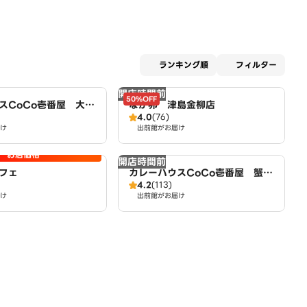
適用な
ランキング順
フィルター
開店時間前
50%OFF
スCoCo壱番屋 大治
なか卯 津島金柳店
4.0
(76)
け
出前館がお届け
お店価格
開店時間前
フェ
カレーハウスCoCo壱番屋 蟹江
4.2
(113)
インター店（SD）
け
出前館がお届け