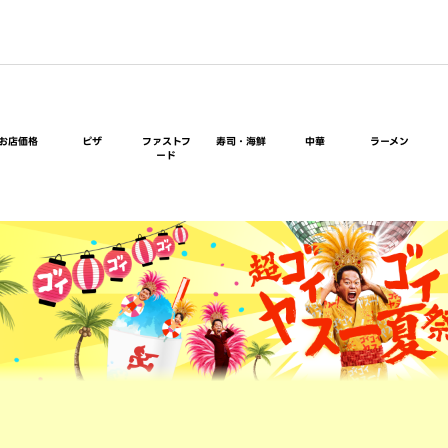
お店価格
ピザ
ファストフ
寿司・海鮮
中華
ラーメン
ード