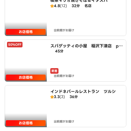
喫茶マリオ焼きそば＆イタスパ
4.8
(12)
32分
名店
出前館がお届け
お店価格
50%OFF
スパゲッティの小屋 稲沢下津店 po
45分
wered by LAWSON
新着
出前館がお届け
お店価格
インドネパールレストラン ツルシ
3.3
(3)
36分
出前館がお届け
お店価格