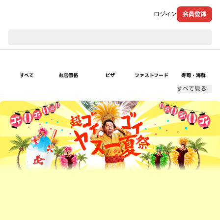
ログイン
会員登録
現在のお届け先：
すべて
お店価格
ピザ
ファストフード
寿司・海鮮
すべて見る
超ゴイゴイヤスー夏祭