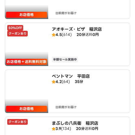
出前館がお届け
お店価格
50%OFF
アオキーズ・ピザ 稲沢店
クーポンあり
4.5
(614)
20分
送料
0円
半額セール実施中
お店価格＋送料無料対象
ベントマン 平田店
4.2
(64)
35分
出前館がお届け
お店価格
クーポンあり
まぶしの八兵衛 稲沢店
3.9
(134)
20分
送料
0円