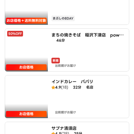
まぶしの8DAY
お店価格＋送料無料対象
50%OFF
まちの焼きそば 稲沢下津店 power
46分
ed by LAWSON
新着
出前館がお届け
お店価格
インドカレー ババリ
4.9
(18)
32分
名店
出前館がお届け
お店価格
サプナ清須店
4.5
(29)
25分