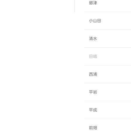
郷津
小山田
清水
田嶋
西浦
平岩
平成
前畑