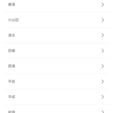
郷津
小山田
清水
田嶋
西浦
平岩
平成
前畑