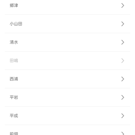
郷津
小山田
清水
田嶋
西浦
平岩
平成
前畑