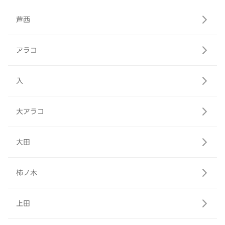
芦西
アラコ
入
大アラコ
大田
柿ノ木
上田