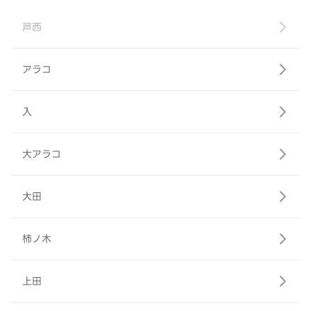
芦西
アラコ
入
大アラコ
大田
柿ノ木
上田