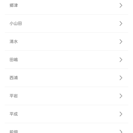
郷津
小山田
清水
田嶋
西浦
平岩
平成
前畑