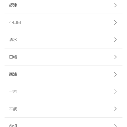
郷津
小山田
清水
田嶋
西浦
平岩
平成
前畑