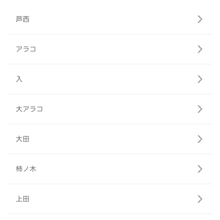
芦西
アラコ
入
大アラコ
大田
柿ノ木
上田