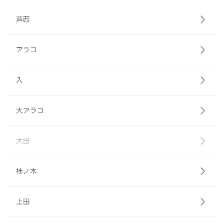
芦西
アラコ
入
大アラコ
大田
柿ノ木
上田