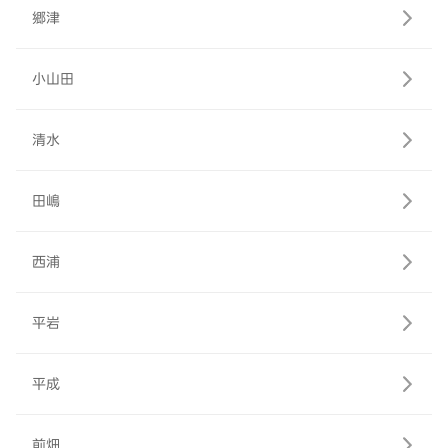
郷津
小山田
清水
田嶋
西浦
平岩
平成
前畑