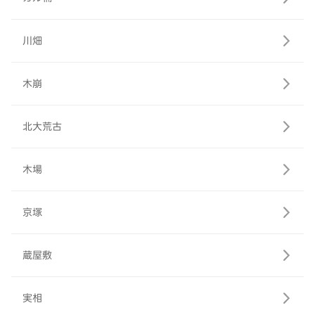
川畑
木崩
北大荒古
木場
京塚
蔵屋敷
実相