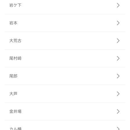
岩ケ下
岩本
大荒古
尾村崎
尾郎
大芦
金井場
カル桶