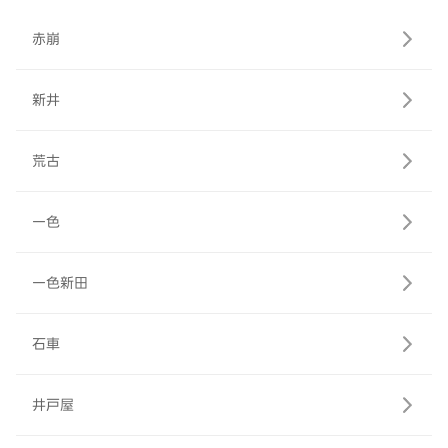
赤崩
新井
荒古
一色
一色新田
石車
井戸屋